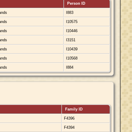
Person ID
lands
I883
lands
I10575
lands
I10446
lands
I3151
lands
I10439
lands
I10568
lands
I884
Family ID
F4396
F4394