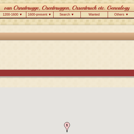
1200-1600 ▼
1600-present ▼
Search ▼
Wanted
Others ▼