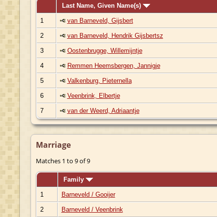
Last Name, Given Name(s)
1
van Barneveld, Gijsbert
2
van Barneveld, Hendrik Gijsbertsz
3
Oostenbrugge, Willemijntje
4
Remmen Heemsbergen, Jannigje
5
Valkenburg, Pieternella
6
Veenbrink, Elbertje
7
van der Weerd, Adriaantje
Marriage
Matches 1 to 9 of 9
Family
1
Barneveld / Gooijer
2
Barneveld / Veenbrink