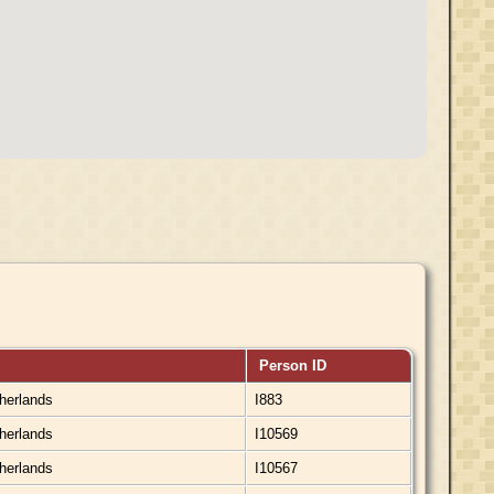
Person ID
therlands
I883
therlands
I10569
therlands
I10567