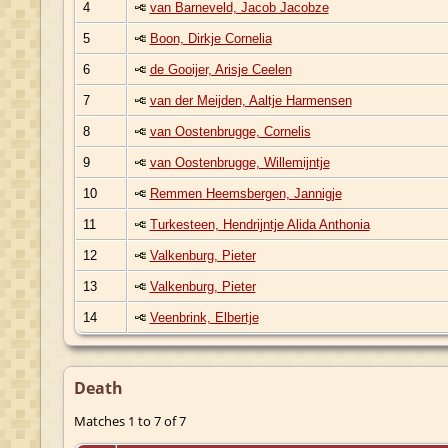
4
van Barneveld, Jacob Jacobze
5
Boon, Dirkje Cornelia
6
de Gooijer, Arisje Ceelen
7
van der Meijden, Aaltje Harmensen
8
van Oostenbrugge, Cornelis
9
van Oostenbrugge, Willemijntje
10
Remmen Heemsbergen, Jannigje
11
Turkesteen, Hendrijntje Alida Anthonia
12
Valkenburg, Pieter
13
Valkenburg, Pieter
14
Veenbrink, Elbertje
Death
Matches 1 to 7 of 7