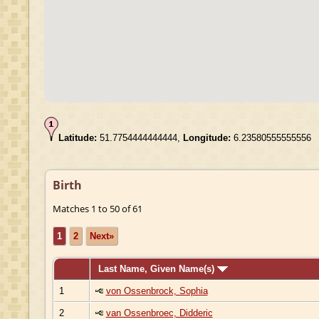
Latitude:
51.7754444444444,
Longitude:
6.23580555555556
Birth
Matches 1 to 50 of 61
1
2
Next»
Last Name, Given Name(s)
1
von Ossenbrock, Sophia
2
van Ossenbroec, Didderic