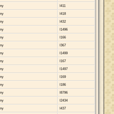
any
I411
any
I418
any
I432
any
I1496
any
I166
any
I367
any
I1499
any
I167
any
I1497
any
I169
any
I186
any
I8796
any
I2434
any
I437