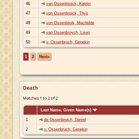
46
van Ossenbroick, Katriin
47
von Ossenbroick, Thys
48
von Ossenbroik, Mechtilde
49
van Ossenbroych, Lisen
50
v. Ossenbruch, Genekin
1
2
Next»
Death
Matches 1 to 2 of 2
Last Name, Given Name(s)
1
de Ossenbroich, Daniel
2
v. Ossenbruch, Genekin