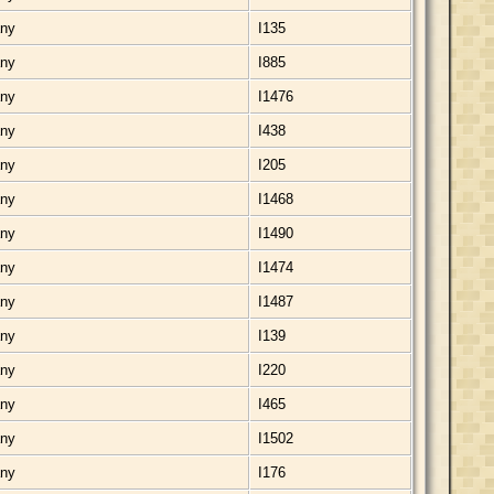
any
I135
any
I885
any
I1476
any
I438
any
I205
any
I1468
any
I1490
any
I1474
any
I1487
any
I139
any
I220
any
I465
any
I1502
any
I176