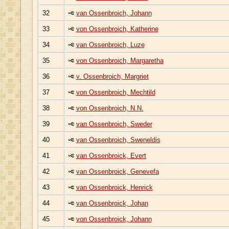
32
van Ossenbroich, Johann
33
von Ossenbroich, Katherine
34
van Ossenbroich, Luze
35
von Ossenbroich, Margaretha
36
v. Ossenbroich, Margriet
37
von Ossenbroich, Mechtild
38
von Ossenbroich, N.N.
39
van Ossenbroich, Sweder
40
van Ossenbroich, Sweneldis
41
van Ossenbroick, Evert
42
van Ossenbroick, Genevefa
43
van Ossenbroick, Henrick
44
van Ossenbroick, Johan
45
von Ossenbroick, Johann