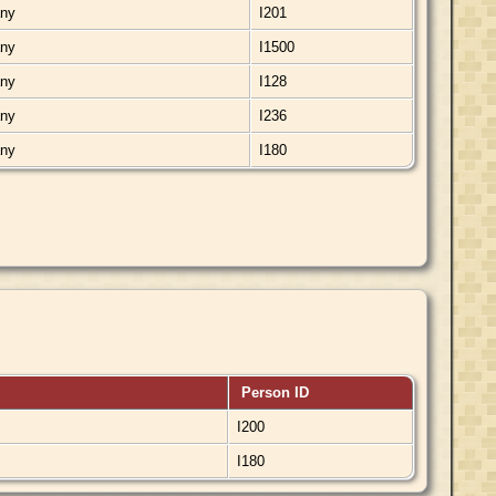
any
I201
any
I1500
any
I128
any
I236
any
I180
Person ID
I200
I180