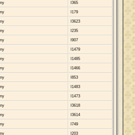
any
I365
any
I179
any
I3623
any
I235
any
I907
any
I1479
any
I1485
any
I1466
any
I853
any
I1483
any
I1473
any
I3618
any
I3614
any
I749
any
I203