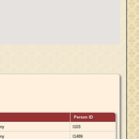
Person ID
any
I103
any
I1489