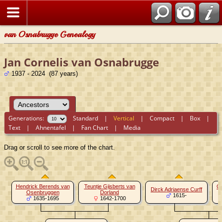
van Osnabrugge Genealogy
Jan Cornelis van Osnabrugge
1937 - 2024 (87 years)
Generations:
Standard
|
Vertical
|
Compact
|
Box
|
Text
|
Ahnentafel
|
Fan Chart
|
Media
Drag or scroll to see more of the chart.
Hendrick Berends van
Teuntje Gijsberts van
Ge
Dirck Adriaense Curff
Osenbruggen
Dorland
1615-
1635-1695
1642-1700