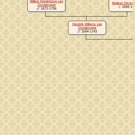
Willem Hendrickse van
Maijken Dirckse
Osnabrugge
1666-17
1672-1756
Hendrik Willems van
Osnabrugge
1694-1743