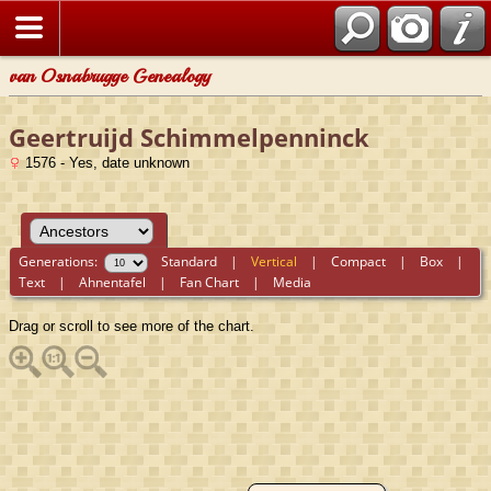
van Osnabrugge Genealogy
Geertruijd Schimmelpenninck
1576 - Yes, date unknown
Generations:
Standard
|
Vertical
|
Compact
|
Box
|
Text
|
Ahnentafel
|
Fan Chart
|
Media
Drag or scroll to see more of the chart.