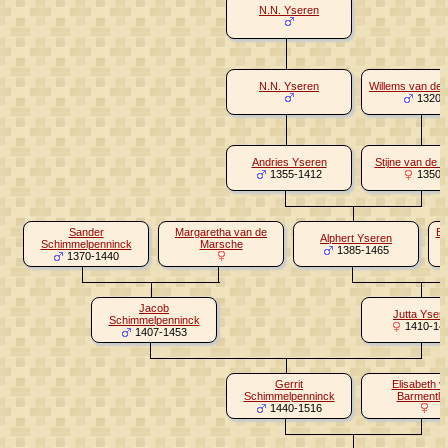
N.N. Yseren
N.N. Yseren
Willems van de 
1320-
Andries Yseren
Stijne van de 
1355-1412
1350-
Sander
Margaretha van de
Be
Alphert Yseren
Schimmelpenninck
Marsche
1385-1465
1370-1440
Jacob
Jutta Yser
Schimmelpenninck
1410-14
1407-1453
Gerrit
Elisabeth v
Schimmelpenninck
Barmentlo
1440-1516