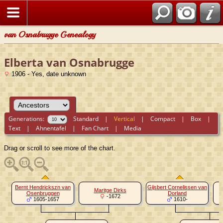
van Osnabrugge Genealogy
Elberta van Osnabrugge
1906 - Yes, date unknown
Generations:
Standard
|
Vertical
|
Compact
|
Box
|
Text
|
Ahnentafel
|
Fan Chart
|
Media
Drag or scroll to see more of the chart.
Bernt Hendrickszn van
Gijsbert Cornelissen van
Maritge Dirks
A
Osenbruggen
Dorland
-1672
1605-1657
1610-