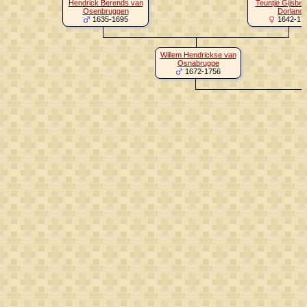
Hendrick Berends van
Teuntje Gijsber
Osenbruggen
Dorland
1635-1695
1642-17
Willem Hendrickse van
Osnabrugge
1672-1756