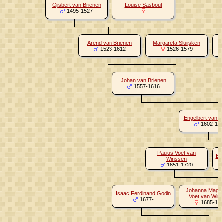
Gijsbert van Brienen
Louise Sasbout
1495-1527
Arend van Brienen
Margareta Sluijsken
R
1523-1612
1526-1579
Johan van Brienen
1557-1616
Engelbert van B
1602-16
Paulus Voet van
En
Winssen
1651-1720
Johanna Magd
Isaac Ferdinand Godin
Voet van Win
1677-
1685-17