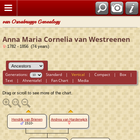
van Osnabrugge Genealogy
Anna Maria Cornelia van Westreenen
1782 - 1856 (74 years)
Generations:
Standard
|
Vertical
|
Compact
|
Box
|
Text
|
Ahnentafel
|
Fan Chart
|
Media
Drag or scroll to see more of the chart.
Hendrik van Brienen
Andrea van Harderwijck
1510-