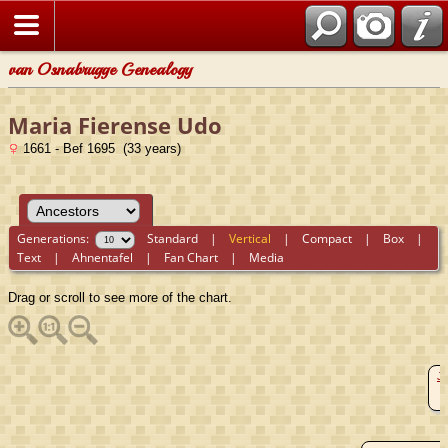
van Osnabrugge Genealogy
Maria Fierense Udo
1661 - Bef 1695 (33 years)
Generations:
Standard
|
Vertical
|
Compact
|
Box
|
Text
|
Ahnentafel
|
Fan Chart
|
Media
Drag or scroll to see more of the chart.
Ja