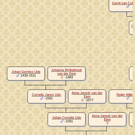
Gerrit van Cul
Hu
Johanna Wylhelmsdr
Johan Gerritss Ude
van der Eem
1430-1511
-1483
Anna Jansdr van der
Cornelis Janss Udo
Reijer Wille
Eem
-1591
-1577
Anna Jansdr van der
Johan Cornelis Udo
Eem
-1591