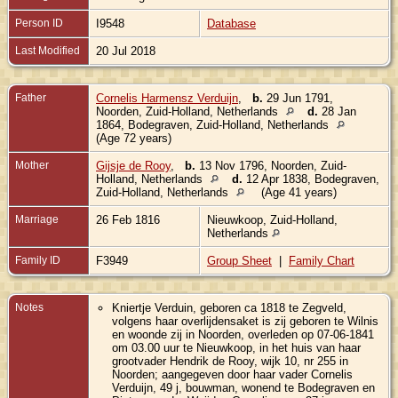
Person ID
I9548
Database
Last Modified
20 Jul 2018
Father
Cornelis Harmensz Verduijn
,
b.
29 Jun 1791,
Noorden, Zuid-Holland, Netherlands
d.
28 Jan
1864, Bodegraven, Zuid-Holland, Netherlands
(Age 72 years)
Mother
Gijsje de Rooy
,
b.
13 Nov 1796, Noorden, Zuid-
Holland, Netherlands
d.
12 Apr 1838, Bodegraven,
Zuid-Holland, Netherlands
(Age 41 years)
Marriage
26 Feb 1816
Nieuwkoop, Zuid-Holland,
Netherlands
Family ID
F3949
Group Sheet
|
Family Chart
Notes
Kniertje Verduin, geboren ca 1818 te Zegveld,
volgens haar overlijdensaket is zij geboren te Wilnis
en woonde zij in Noorden, overleden op 07-06-1841
om 03.00 uur te Nieuwkoop, in het huis van haar
grootvader Hendrik de Rooy, wijk 10, nr 255 in
Noorden; aangegeven door haar vader Cornelis
Verduijn, 49 j, bouwman, wonend te Bodegraven en