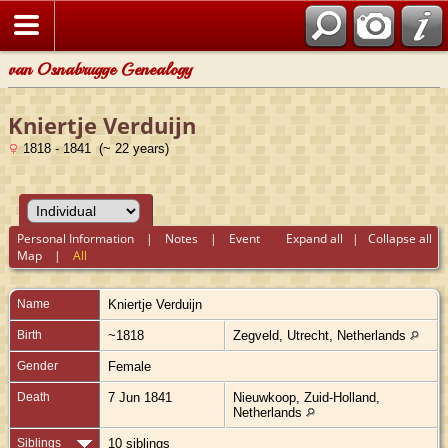
van Osnabrugge Genealogy
Kniertje Verduijn
1818 - 1841 (~ 22 years)
Personal Information
|
Notes
|
Event
Expand all
|
Collapse all
Map
|
All
Name
Kniertje
Verduijn
Birth
~1818
Zegveld, Utrecht, Netherlands
Gender
Female
Death
7 Jun 1841
Nieuwkoop, Zuid-Holland,
Netherlands
Siblings
10 siblings