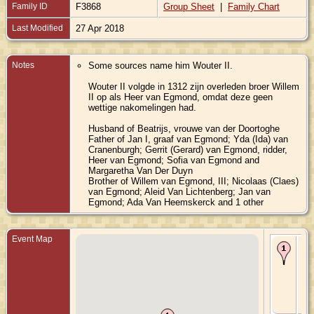
Family ID
F3868
Group Sheet
|
Family Chart
Last Modified
27 Apr 2018
Notes
Some sources name him Wouter II.
Wouter II volgde in 1312 zijn overleden broer Willem
II op als Heer van Egmond, omdat deze geen
wettige nakomelingen had.
Husband of Beatrijs, vrouwe van der Doortoghe
Father of Jan I, graaf van Egmond; Yda (Ida) van
Cranenburgh; Gerrit (Gerard) van Egmond, ridder,
Heer van Egmond; Sofia van Egmond and
Margaretha Van Der Duyn
Brother of Willem van Egmond, III; Nicolaas (Claes)
van Egmond; Aleid Van Lichtenberg; Jan van
Egmond; Ada Van Heemskerck and 1 other
Event Map
Bir
128
Eg
aa
Hoe
No
Hol
Ne