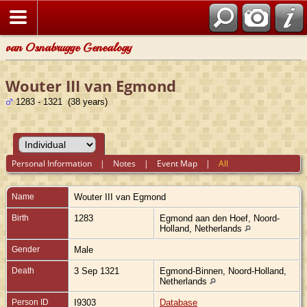
van Osnabrugge Genealogy
Wouter III van Egmond
1283 - 1321 (38 years)
Personal Information
|
Notes
|
Event Map
|
All
Name
Wouter III
van Egmond
Birth
1283
Egmond aan den Hoef, Noord-
Holland, Netherlands
Gender
Male
Death
3 Sep 1321
Egmond-Binnen, Noord-Holland,
Netherlands
Person ID
I9303
Database