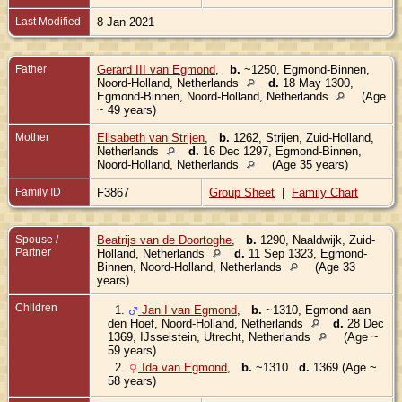
Last Modified
8 Jan 2021
Father
Gerard III van Egmond
,
b.
~1250, Egmond-Binnen,
Noord-Holland, Netherlands
d.
18 May 1300,
Egmond-Binnen, Noord-Holland, Netherlands
(Age
~ 49 years)
Mother
Elisabeth van Strijen
,
b.
1262, Strijen, Zuid-Holland,
Netherlands
d.
16 Dec 1297, Egmond-Binnen,
Noord-Holland, Netherlands
(Age 35 years)
Family ID
F3867
Group Sheet
|
Family Chart
Spouse /
Beatrijs van de Doortoghe
,
b.
1290, Naaldwijk, Zuid-
Partner
Holland, Netherlands
d.
11 Sep 1323, Egmond-
Binnen, Noord-Holland, Netherlands
(Age 33
years)
Children
1.
Jan I van Egmond
,
b.
~1310, Egmond aan
den Hoef, Noord-Holland, Netherlands
d.
28 Dec
1369, IJsselstein, Utrecht, Netherlands
(Age ~
59 years)
2.
Ida van Egmond
,
b.
~1310
d.
1369 (Age ~
58 years)