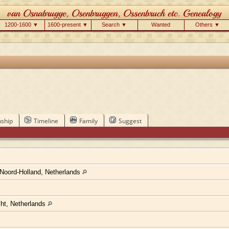
1200-1600 ▼
1600-present ▼
Search ▼
Wanted
Others ▼
nship
Timeline
Family
Suggest
Noord-Holland, Netherlands
cht, Netherlands