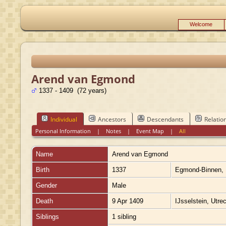
Welcome
Arend van Egmond
1337 - 1409 (72 years)
Individual
Ancestors
Descendants
Relatio
Personal Information
|
Notes
|
Event Map
|
All
Name
Arend
van Egmond
Birth
1337
Egmond-Binnen, 
Gender
Male
Death
9 Apr 1409
IJsselstein, Utre
Siblings
1 sibling