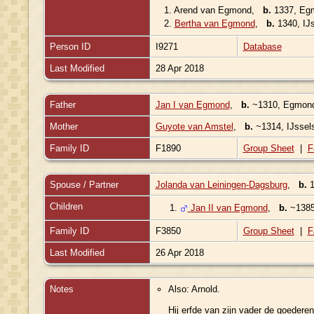
1.
Arend van Egmond
,
b.
1337, Egm
2.
Bertha van Egmond
,
b.
1340, IJs
Person ID
I9271
Database
Last Modified
28 Apr 2018
Father
Jan I van Egmond
,
b.
~1310, Egmond 
Mother
Guyote van Amstel
,
b.
~1314, IJssels
Family ID
F1890
Group Sheet
|
F
Spouse / Partner
Jolanda van Leiningen-Dagsburg
,
b.
Children
1.
Jan II van Egmond
,
b.
~1385
Family ID
F3850
Group Sheet
|
F
Last Modified
26 Apr 2018
Notes
Also: Arnold.
Hij erfde van zijn vader de goeder