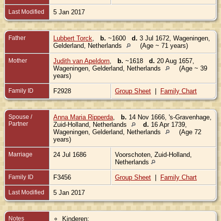
Last Modified
5 Jan 2017
Father
Lubbert Torck
,
b.
~1600
d.
3 Jul 1672, Wageningen,
Gelderland, Netherlands
(Age ~ 71 years)
Mother
Judith van Apeldorn
,
b.
~1618
d.
20 Aug 1657,
Wageningen, Gelderland, Netherlands
(Age ~ 39
years)
Family ID
F2928
Group Sheet
|
Family Chart
Spouse /
Anna Maria Ripperda
,
b.
14 Nov 1666, 's-Gravenhage,
Partner
Zuid-Holland, Netherlands
d.
16 Apr 1739,
Wageningen, Gelderland, Netherlands
(Age 72
years)
Marriage
24 Jul 1686
Voorschoten, Zuid-Holland,
Netherlands
Family ID
F3456
Group Sheet
|
Family Chart
Last Modified
5 Jan 2017
Notes
Kinderen: