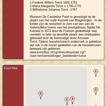
1.Frederik Willem Torck 1691-1761
2.Maria Margareta Torck ± 1705-1770
3.Wilhelmina Johanna Torck -1767
Museum De Casteelse Poort is gevestigd op de
plaats van het oude Kasteel van Wageningen . In de
kelder zijn de restanten te zien van een van de
metersdikke torens van het poortgebouw. Nadat het
Kasteel in 1672 door de Fransen gedeeltelijk was
vernield, is later op dezelfde plaats een stadspaleis
gebouwd door de toenmalige drost Assueer
Torck.Tijdens bouwhistorisch onderzoek is gebleken
dat ook in de muren gedeelten van de kasteelmuren
bewaard zijn gebleven.
www.kunstbus.nl/cgi-bin/cultuurstart.cgi?
start=tentoonstellingen_beeldende+kunst
Event Map
Bir
~16
Wa
Gel
Ne
Ma
24 
Voo
Zui
Ne