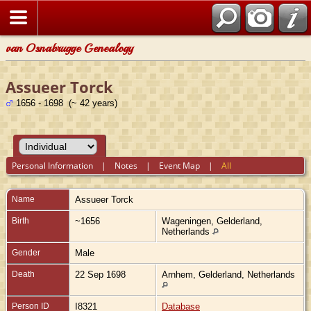
van Osnabrugge Genealogy
Assueer Torck
1656 - 1698 (~ 42 years)
Personal Information
|
Notes
|
Event Map
|
All
Name
Assueer
Torck
Birth
~1656
Wageningen, Gelderland,
Netherlands
Gender
Male
Death
22 Sep 1698
Arnhem, Gelderland, Netherlands
Person ID
I8321
Database