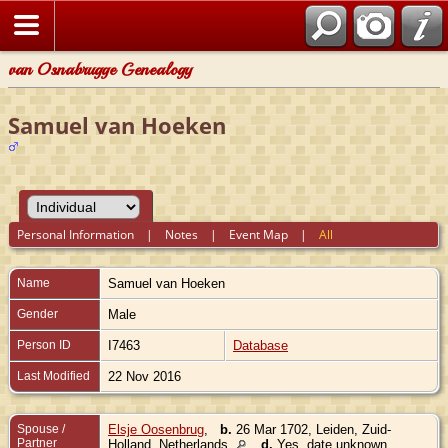
van Osnabrugge Genealogy
Samuel van Hoeken
Personal Information
|
Notes
|
Event Map
|
All
Name
Samuel
van Hoeken
Gender
Male
Person ID
I7463
Database
Last Modified
22 Nov 2016
Spouse /
Elsje Oosenbrug
,
b.
26 Mar 1702, Leiden, Zuid-
Partner
Holland, Netherlands
d.
Yes, date unknown