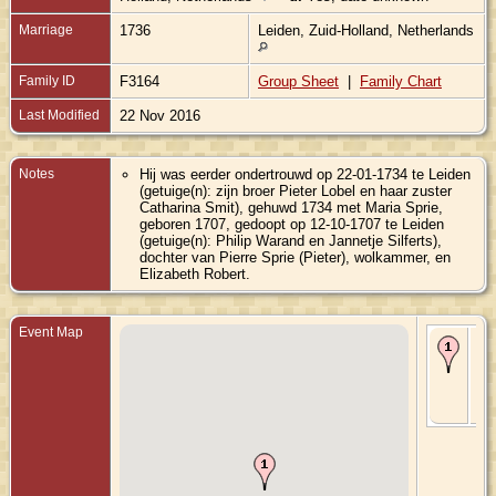
Marriage
1736
Leiden, Zuid-Holland, Netherlands
Family ID
F3164
Group Sheet
|
Family Chart
Last Modified
22 Nov 2016
Notes
Hij was eerder ondertrouwd op 22-01-1734 te Leiden
(getuige(n): zijn broer Pieter Lobel en haar zuster
Catharina Smit), gehuwd 1734 met Maria Sprie,
geboren 1707, gedoopt op 12-10-1707 te Leiden
(getuige(n): Philip Warand en Jannetje Silferts),
dochter van Pierre Sprie (Pieter), wolkammer, en
Elizabeth Robert.
Event Map
Ma
173
Lei
Zui
Hol
Ne