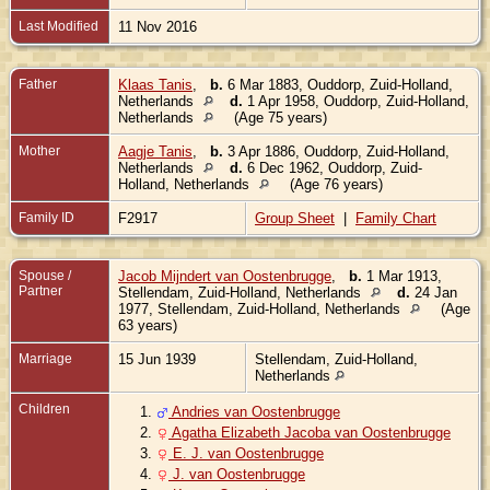
Last Modified
11 Nov 2016
Father
Klaas Tanis
,
b.
6 Mar 1883, Ouddorp, Zuid-Holland,
Netherlands
d.
1 Apr 1958, Ouddorp, Zuid-Holland,
Netherlands
(Age 75 years)
Mother
Aagje Tanis
,
b.
3 Apr 1886, Ouddorp, Zuid-Holland,
Netherlands
d.
6 Dec 1962, Ouddorp, Zuid-
Holland, Netherlands
(Age 76 years)
Family ID
F2917
Group Sheet
|
Family Chart
Spouse /
Jacob Mijndert van Oostenbrugge
,
b.
1 Mar 1913,
Partner
Stellendam, Zuid-Holland, Netherlands
d.
24 Jan
1977, Stellendam, Zuid-Holland, Netherlands
(Age
63 years)
Marriage
15 Jun 1939
Stellendam, Zuid-Holland,
Netherlands
Children
1.
Andries van Oostenbrugge
2.
Agatha Elizabeth Jacoba van Oostenbrugge
3.
E. J. van Oostenbrugge
4.
J. van Oostenbrugge