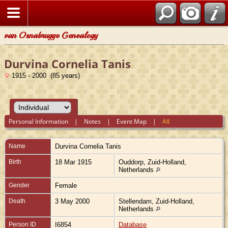
van Osnabrugge Genealogy
Durvina Cornelia Tanis
1915 - 2000 (85 years)
Personal Information
|
Notes
|
Event Map
|
All
Name
Durvina Cornelia
Tanis
Birth
18 Mar 1915
Ouddorp, Zuid-Holland,
Netherlands
Gender
Female
Death
3 May 2000
Stellendam, Zuid-Holland,
Netherlands
Person ID
I6854
Database