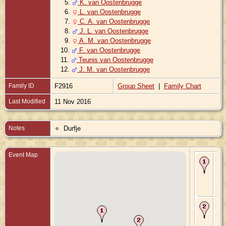
5.
K. van Oostenbrugge
6.
L. van Oostenbrugge
7.
C. A. van Oostenbrugge
8.
J. L. van Oostenbrugge
9.
A. M. van Oostenbrugge
10.
F. van Oostenbrugge
11.
Teunis van Oostenbrugge
12.
J. M. van Oostenbrugge
Family ID
F2916
Group Sheet
|
Family Chart
Last Modified
11 Nov 2016
Notes
Durfje
Event Map
Bir
Mar
Ou
Zui
Hol
Ne
Ma
15
193
Ste