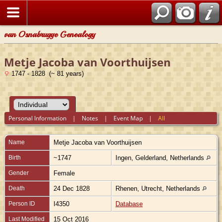
van Osnabrugge Genealogy
Metje Jacoba van Voorthuijsen
1747 - 1828 (~ 81 years)
Personal Information
|
Notes
|
Event Map
|
All
Name
Metje Jacoba
van Voorthuijsen
Birth
~1747
Ingen, Gelderland, Netherlands
Gender
Female
Death
24 Dec 1828
Rhenen, Utrecht, Netherlands
Person ID
I4350
Database
Last Modified
15 Oct 2016