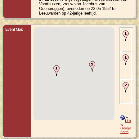
Voorthuizen, vrouw van Jacobus van
Osenbruggen), overleden op 22-05-1852 te
Leeuwarden op 42-jarige leeftijd.
Event Map
Bir
~17
Ing
Gel
Ne
Ma
25
177
Ing
Gel
Ne
De
De
Rh
Utr
Ne
=
Link
to
Google
Earth