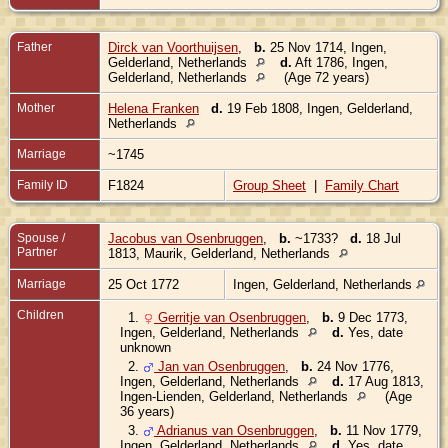
Father
Dirck van Voorthuijsen
,
b.
25 Nov 1714, Ingen,
Gelderland, Netherlands
d.
Aft 1786, Ingen,
Gelderland, Netherlands
(Age 72 years)
Mother
Helena Franken
d.
19 Feb 1808, Ingen, Gelderland,
Netherlands
Marriage
~1745
Family ID
F1824
Group Sheet
|
Family Chart
Spouse /
Jacobus van Osenbruggen
,
b.
~1733?
d.
18 Jul
Partner
1813, Maurik, Gelderland, Netherlands
Marriage
25 Oct 1772
Ingen, Gelderland, Netherlands
Children
1.
Gerritje van Osenbruggen
,
b.
9 Dec 1773,
Ingen, Gelderland, Netherlands
d.
Yes, date
unknown
2.
Jan van Osenbruggen
,
b.
24 Nov 1776,
Ingen, Gelderland, Netherlands
d.
17 Aug 1813,
Ingen-Lienden, Gelderland, Netherlands
(Age
36 years)
3.
Adrianus van Osenbruggen
,
b.
11 Nov 1779,
Ingen, Gelderland, Netherlands
d.
Yes, date