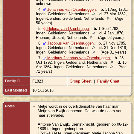
unknown
4.
Johannes van Osenbruggen
,
b.
31 Aug 1781,
Ingen, Gelderland, Netherlands
d.
27 Mar 1832,
Ingen-Lienden, Gelderland, Netherlands
(Age
50 years)
5.
Helena van Ozenbrugge
,
b.
1 Sep 1782,
Ingen, Gelderland, Netherlands
d.
4 Jan 1876,
Rhenen, Utrecht, Netherlands
(Age 93 years)
6.
Jacobus van Ozenbruggen
,
b.
27 Nov 1785,
Ingen, Gelderland, Netherlands
d.
31 Dec 1816,
Ingen, Gelderland, Netherlands
(Age 31 years)
7.
Martinus Jacobus van Osenbruggen
,
b.
23
Oct 1792, Ingen, Gelderland, Netherlands
d.
15
Apr 1864, Ingen, Gelderland, Netherlands
(Age
71 years)
Family ID
F1823
Group Sheet
|
Family Chart
Last Modified
10 Oct 2016
Notes
Metje wordt in de overlijdensakte van haar man
Metje van Ewijk genoemd. Dat was de naam van
haar stiefvader.
Antonie Van Ewijk, Dienstknecht, geboren op 06-12-
1809 te Ingen, gedoopt op
17-12-1809 te Ingen (getuigen: Metje Jacoba Van