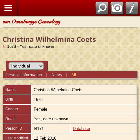
van Osnabrugge Genealogy
Christina Wilhelmina Coets
1678 - Yes, date unknown
Personal Information
|
Notes
|
All
Name
Christina Wilhelmina
Coets
Birth
1678
Gender
Female
Death
Yes, date unknown
Person ID
I4171
Database
Last Modified
12 Feb 2016