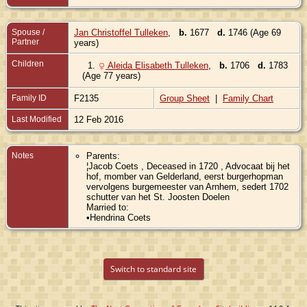
Spouse /
Jan Christoffel Tulleken
,
b.
1677
d.
1746 (Age 69
Partner
years)
Children
1.
Aleida Elisabeth Tulleken
,
b.
1706
d.
1783
(Age 77 years)
Family ID
F2135
Group Sheet
|
Family Chart
Last Modified
12 Feb 2016
Notes
Parents:
¦Jacob Coets , Deceased in 1720 , Advocaat bij het
hof, momber van Gelderland, eerst burgerhopman
vervolgens burgemeester van Arnhem, sedert 1702
schutter van het St. Joosten Doelen
Married to:
•Hendrina Coets
Switch to standard site