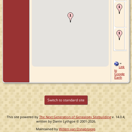
Ma
26
164
Mau
Gel
Ne
De
167
Mau
Gel
Ne
=
Link
to
Google
Earth
Switch to standard site
This site powered by
The Next Generation of Genealogy Sitebuilding
v. 14.0.4,
written by Darrin Lythgoe © 2001-2026.
Maintained by
Willem van Osnabrugge
.