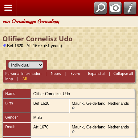
van Osnabrugge Genealogy
Olifier Cornelisz Udo
Bef 1620 - Aft 1670 (51 years)
Personal Information
|
Notes
|
Event
Expand all
|
Collapse all
Map
|
All
Name
Olifier Cornelisz
Udo
Birth
Bef 1620
Maurik, Gelderland, Netherlands
Gender
Male
Death
Aft 1670
Maurik, Gelderland, Netherlands