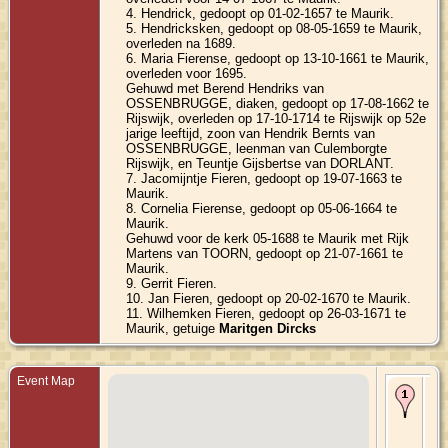
4. Hendrick, gedoopt op 01-02-1657 te Maurik.
5. Hendricksken, gedoopt op 08-05-1659 te Maurik,
overleden na 1689.
6. Maria Fierense, gedoopt op 13-10-1661 te Maurik,
overleden voor 1695.
Gehuwd met Berend Hendriks van
OSSENBRUGGE, diaken, gedoopt op 17-08-1662 te
Rijswijk, overleden op 17-10-1714 te Rijswijk op 52e
jarige leeftijd, zoon van Hendrik Bernts van
OSSENBRUGGE, leenman van Culemborgte
Rijswijk, en Teuntje Gijsbertse van DORLANT.
7. Jacomijntje Fieren, gedoopt op 19-07-1663 te
Maurik.
8. Cornelia Fierense, gedoopt op 05-06-1664 te
Maurik.
Gehuwd voor de kerk 05-1688 te Maurik met Rijk
Martens van TOORN, gedoopt op 21-07-1661 te
Maurik.
9. Gerrit Fieren.
10. Jan Fieren, gedoopt op 20-02-1670 te Maurik.
11. Wilhemken Fieren, gedoopt op 26-03-1671 te
Maurik, getuige
Maritgen Dircks
Event Map
Bir
162
Mau
Gel
Ne