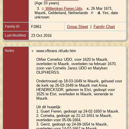
(Age 33 years)
3.
Willemken Fieren Udo
,
c.
26 Mar 1671,
Maurik, Gelderland, Netherlands
d.
Yes, date
unknown
Family ID
F2861
Group Sheet
|
Family Chart
Last Modified
23 Oct 2016
Notes
www.vfbrans.nl/udo.htm
Olifier Cornelisz UDO, voor 1620 te Maurik,
overleden te Maurik, overleden na februari 1670,
zoon van Cornelis Janss UDO en Maryken
OLIPHIERSS.
Ondertrouwd op 18-03-1649 te Maurik, gehuwd voor
de kerk op 26-03-1649 te Maurik met Anna
HENDRICKSDR, geboren te Elst, gedoopt voor
1625 te Elst, overleden te Maurik, wonende te
Maurik.
Uit dit huwelijk:
1. Guert Fieren, gedoopt op 24-02-1650 te Maurik.
2. Cornelia, gedoopt op 21-12-1651 te Maurik,
overleden voor 05-06-1664.
3. Gerrit, gedoopt op 24-09-1654 te Maurik,
overleden voor 14-07-1667 te Maurik.