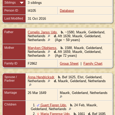
Siblings
3 siblings
Person ID
I4105
Database
Last Modified
31 Oct 2016
Father
Cornelis Janss Udo
,
b.
~1580, Maurik, Gelderland,
Netherlands
d.
Aft 1639, Maurik, Gelderland,
Netherlands
(Age ~ 59 years)
Mother
Maryken Oliphierss
,
b.
1588, Maurik, Gelderland,
Netherlands
d.
Aft 1659, Maurik, Gelderland,
Netherlands
(Age 72 years)
Family ID
F2862
Group Sheet
|
Family Chart
Spouse /
Anna Hendricksdr
,
b.
Bef 1625, Elst, Gelderland,
Partner
Netherlands
d.
Maurik, Gelderland, Netherlands
Marriage
26 Mar 1649
Maurik, Gelderland, Netherlands
Children
1.
Guert Fieren Udo
,
b.
24 Feb, Maurik,
Gelderland, Netherlands
2.
Maria Fierense Udo
,
b.
1661
d.
Bef 1695