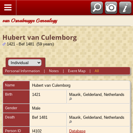
van Osnabrugge Genealogy
Hubert van Culemborg
1421 - Bef 1481 (59 years)
Personal Information
|
Notes
|
Event Map
|
All
Name
Hubert
van Culemborg
Birth
1421
Maurik, Gelderland, Netherlands
Gender
Male
Death
Bef 1481
Maurik, Gelderland, Netherlands
Person ID
I4102
Database