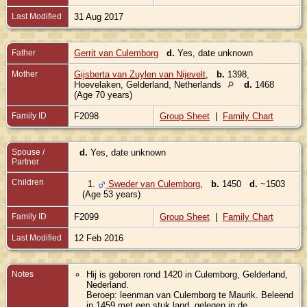
Last Modified
31 Aug 2017
Father
Gerrit van Culemborg
d.
Yes, date unknown
Mother
Gijsberta van Zuylen van Nijevelt
,
b.
1398,
Hoevelaken, Gelderland, Netherlands
d.
1468
(Age 70 years)
Family ID
F2098
Group Sheet
|
Family Chart
Spouse /
d.
Yes, date unknown
Partner
Children
1.
Sweder van Culemborg
,
b.
1450
d.
~1503
(Age 53 years)
Family ID
F2099
Group Sheet
|
Family Chart
Last Modified
12 Feb 2016
Notes
Hij is geboren rond 1420 in Culemborg, Gelderland,
Nederland.
Beroep: leenman van Culemborg te Maurik. Beleend
in 1459 met een stuk land, gelegen in de