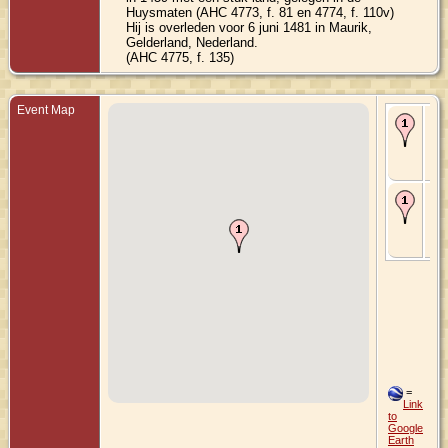
Huysmaten (AHC 4773, f. 81 en 4774, f. 110v)
Hij is overleden voor 6 juni 1481 in Maurik,
Gelderland, Nederland.
(AHC 4775, f. 135)
Event Map
Bir
142
Mau
Gel
Ne
De
148
Mau
Gel
Ne
=
Link
to
Google
Earth