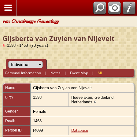
van Osnabrugge Genealogy
Gijsberta van Zuylen van Nijevelt
1398 - 1468 (70 years)
Personal Information
|
Notes
|
Event Map
|
All
Name
Gijsberta
van Zuylen van Nijevelt
Birth
1398
Hoevelaken, Gelderland,
Netherlands
Gender
Female
Death
1468
Person ID
I4099
Database