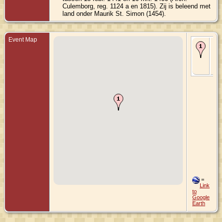
Culemborg, reg. 1124 a en 1815). Zij is beleend met
land onder Maurik St. Simon (1454).
Event Map
Bir
-
Ho
Gel
Ne
=
Link
to
Google
Earth