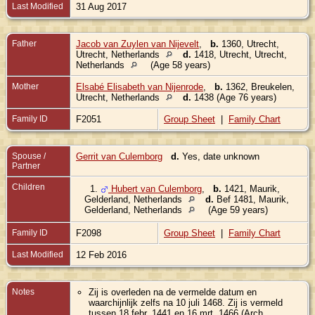
Last Modified
31 Aug 2017
Father
Jacob van Zuylen van Nijevelt
,
b.
1360, Utrecht,
Utrecht, Netherlands
d.
1418, Utrecht, Utrecht,
Netherlands
(Age 58 years)
Mother
Elsabé Elisabeth van Nijenrode
,
b.
1362, Breukelen,
Utrecht, Netherlands
d.
1438 (Age 76 years)
Family ID
F2051
Group Sheet
|
Family Chart
Spouse /
Gerrit van Culemborg
d.
Yes, date unknown
Partner
Children
1.
Hubert van Culemborg
,
b.
1421, Maurik,
Gelderland, Netherlands
d.
Bef 1481, Maurik,
Gelderland, Netherlands
(Age 59 years)
Family ID
F2098
Group Sheet
|
Family Chart
Last Modified
12 Feb 2016
Notes
Zij is overleden na de vermelde datum en
waarchijnlijk zelfs na 10 juli 1468. Zij is vermeld
tussen 18 febr. 1441 en 16 mrt. 1466 (Arch.