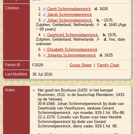
Children
1.
Gerrit Schimmelpenninck
d.
1628
2.
Jakob Schimmelpenninck
3.
Johan Schimmelpenninck
,
b.
~1570,
Zutphen, Gelderland, Netherlands
d.
1640 (Age
~ 69 years)
4.
Geertruijd Schimmelpenninck
,
b.
1576,
Zutphen, Gelderland, Netherlands
d.
Yes, date
unknown
5.
Elisabeth Schimmelpenninck
6.
Johanna Schimmelpenninck
d.
1625
Family ID
F2029
Group Sheet
|
Family Chart
Last Modified
30 Jul 2016
Notes
Het goed ten Bouhuse (1433: in het kerspel
Brummen; 1511: in de buurschap Rienderen; 1433:
op de Veluwe).
30-8-1566: Johan Schimmelpenninck bij dode van
Geertruida van Voorthuizen, weduwe Gerard
Schimmelpenninck, zijn moeder, 919-1 fol. 85v-86.
22-1-1570: Cornelis van Buren voor heer Hendrik
Schimmelpenninck bij dode van Gerard
Schimmelpenninck, diens vader, 919-1 fol. 86.