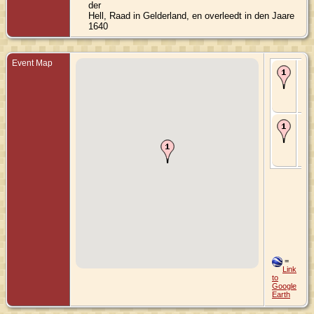
der
Hell, Raad in Gelderland, en overleedt in den Jaare
1640
Event Map
Bir
154
Zu
Gel
Ne
De
158
Zu
Gel
Ne
=
Link
to
Google
Earth