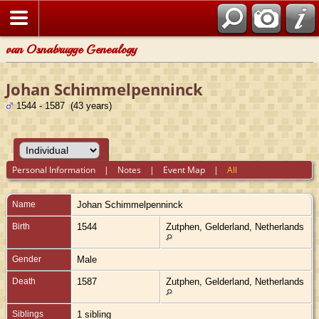
van Osnabrugge Genealogy
Johan Schimmelpenninck
1544 - 1587 (43 years)
Personal Information
|
Notes
|
Event Map
|
All
Name
Johan
Schimmelpenninck
Birth
1544
Zutphen, Gelderland, Netherlands
Gender
Male
Death
1587
Zutphen, Gelderland, Netherlands
Siblings
1 sibling