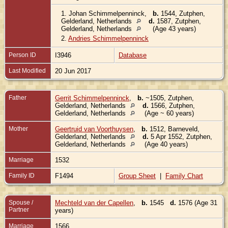
1.
Johan Schimmelpenninck
,
b.
1544, Zutphen,
Gelderland, Netherlands
d.
1587, Zutphen,
Gelderland, Netherlands
(Age 43 years)
2.
Andries Schimmelpenninck
Person ID
I3946
Database
Last Modified
20 Jun 2017
Father
Gerrit Schimmelpenninck
,
b.
~1505, Zutphen,
Gelderland, Netherlands
d.
1566, Zutphen,
Gelderland, Netherlands
(Age ~ 60 years)
Mother
Geertruid van Voorthuysen
,
b.
1512, Barneveld,
Gelderland, Netherlands
d.
5 Apr 1552, Zutphen,
Gelderland, Netherlands
(Age 40 years)
Marriage
1532
Family ID
F1494
Group Sheet
|
Family Chart
Spouse /
Mechteld van der Capellen
,
b.
1545
d.
1576 (Age 31
Partner
years)
Marriage
1566