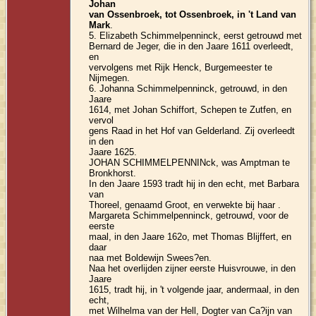
Johan
van Ossenbroek, tot Ossenbroek, in 't Land van
Mark
.
5. Elizabeth Schimmelpenninck, eerst getrouwd met
Bernard de Jeger, die in den Jaare 1611 overleedt,
en
vervolgens met Rijk Henck, Burgemeester te
Nijmegen.
6. Johanna Schimmelpenninck, getrouwd, in den
Jaare
1614, met Johan Schiffort, Schepen te Zutfen, en
vervol
gens Raad in het Hof van Gelderland. Zij overleedt
in den
Jaare 1625.
JOHAN SCHIMMELPENNINck, was Amptman te
Bronkhorst.
In den Jaare 1593 tradt hij in den echt, met Barbara
van
Thoreel, genaamd Groot, en verwekte bij haar .
Margareta Schimmelpenninck, getrouwd, voor de
eerste
maal, in den Jaare 162o, met Thomas Blijffert, en
daar
naa met Boldewijn Swees?en.
Naa het overlijden zijner eerste Huisvrouwe, in den
Jaare
1615, tradt hij, in 't volgende jaar, andermaal, in den
echt,
met Wilhelma van der Hell, Dogter van Ca?ijn van