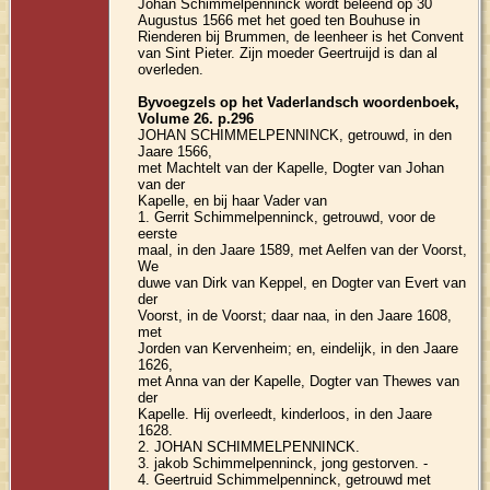
Johan Schimmelpenninck wordt beleend op 30
Augustus 1566 met het goed ten Bouhuse in
Rienderen bij Brummen, de leenheer is het Convent
van Sint Pieter. Zijn moeder Geertruijd is dan al
overleden.
Byvoegzels op het Vaderlandsch woordenboek,
Volume 26. p.296
JOHAN SCHIMMELPENNINCK, getrouwd, in den
Jaare 1566,
met Machtelt van der Kapelle, Dogter van Johan
van der
Kapelle, en bij haar Vader van
1. Gerrit Schimmelpenninck, getrouwd, voor de
eerste
maal, in den Jaare 1589, met Aelfen van der Voorst,
We
duwe van Dirk van Keppel, en Dogter van Evert van
der
Voorst, in de Voorst; daar naa, in den Jaare 1608,
met
Jorden van Kervenheim; en, eindelijk, in den Jaare
1626,
met Anna van der Kapelle, Dogter van Thewes van
der
Kapelle. Hij overleedt, kinderloos, in den Jaare
1628.
2. JOHAN SCHIMMELPENNINCK.
3. jakob Schimmelpenninck, jong gestorven. -
4. Geertruid Schimmelpenninck, getrouwd met