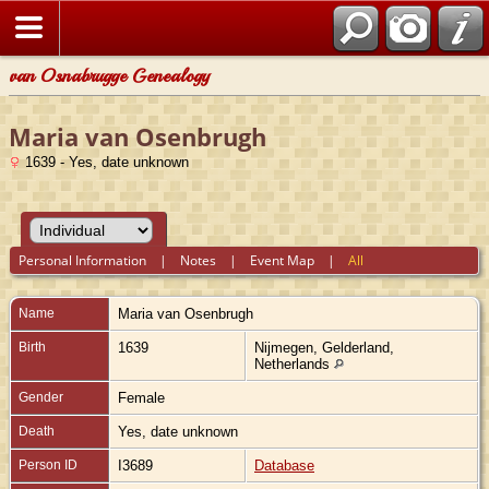
van Osnabrugge Genealogy
Maria van Osenbrugh
1639 - Yes, date unknown
Personal Information
|
Notes
|
Event Map
|
All
Name
Maria
van Osenbrugh
Birth
1639
Nijmegen, Gelderland,
Netherlands
Gender
Female
Death
Yes, date unknown
Person ID
I3689
Database