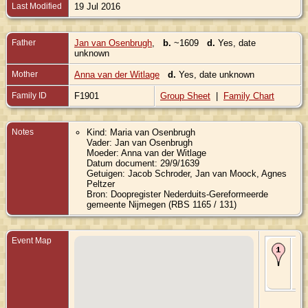
Last Modified
19 Jul 2016
Father
Jan van Osenbrugh
,
b.
~1609
d.
Yes, date
unknown
Mother
Anna van der Witlage
d.
Yes, date unknown
Family ID
F1901
Group Sheet
|
Family Chart
Notes
Kind: Maria van Osenbrugh
Vader: Jan van Osenbrugh
Moeder: Anna van der Witlage
Datum document: 29/9/1639
Getuigen: Jacob Schroder, Jan van Moock, Agnes
Peltzer
Bron: Doopregister Nederduits-Gereformeerde
gemeente Nijmegen (RBS 1165 / 131)
Event Map
Bir
163
Nij
Gel
Ne