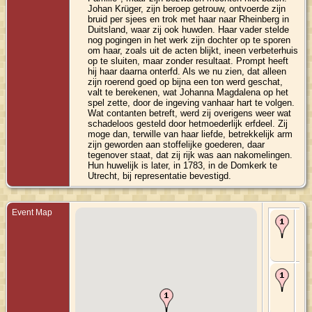
Johan Krüger, zijn beroep getrouw, ontvoerde zijn
bruid per sjees en trok met haar naar Rheinberg in
Duitsland, waar zij ook huwden. Haar vader stelde
nog pogingen in het werk zijn dochter op te sporen
om haar, zoals uit de acten blijkt, ineen verbeterhuis
op te sluiten, maar zonder resultaat. Prompt heeft
hij haar daarna onterfd. Als we nu zien, dat alleen
zijn roerend goed op bijna een ton werd geschat,
valt te berekenen, wat Johanna Magdalena op het
spel zette, door de ingeving vanhaar hart te volgen.
Wat contanten betreft, werd zij overigens weer wat
schadeloos gesteld door hetmoederlijk erfdeel. Zij
moge dan, terwille van haar liefde, betrekkelijk arm
zijn geworden aan stoffelijke goederen, daar
tegenover staat, dat zij rijk was aan nakomelingen.
Hun huwelijk is later, in 1783, in de Domkerk te
Utrecht, bij representatie bevestigd.
Event Map
Bir
175
Utr
Utr
Ne
De
183
Utr
Utr
Ne