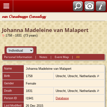
van Osnabrugge Genealogy
Johanna Madeleine van Malapert
1758 - 1831 (73 years)
Personal Information
|
Notes
|
Event Map
|
All
Name
Johanna Madeleine
van Malapert
Birth
1758
Utrecht, Utrecht, Netherlands
Gender
Female
Death
1831
Utrecht, Utrecht, Netherlands
Person ID
I1941
Database
Last Modified
26 Dec 2015