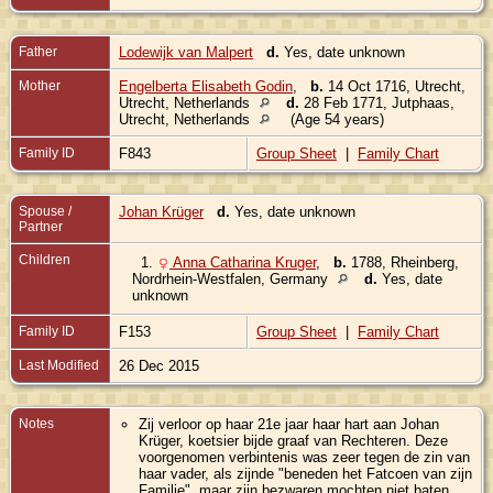
Father
Lodewijk van Malpert
d.
Yes, date unknown
Mother
Engelberta Elisabeth Godin
,
b.
14 Oct 1716, Utrecht,
Utrecht, Netherlands
d.
28 Feb 1771, Jutphaas,
Utrecht, Netherlands
(Age 54 years)
Family ID
F843
Group Sheet
|
Family Chart
Spouse /
Johan Krüger
d.
Yes, date unknown
Partner
Children
1.
Anna Catharina Kruger
,
b.
1788, Rheinberg,
Nordrhein-Westfalen, Germany
d.
Yes, date
unknown
Family ID
F153
Group Sheet
|
Family Chart
Last Modified
26 Dec 2015
Notes
Zij verloor op haar 21e jaar haar hart aan Johan
Krüger, koetsier bijde graaf van Rechteren. Deze
voorgenomen verbintenis was zeer tegen de zin van
haar vader, als zijnde "beneden het Fatcoen van zijn
Familie", maar zijn bezwaren mochten niet baten.