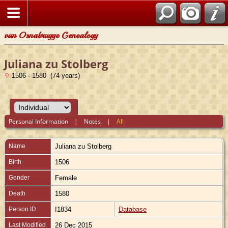
van Osnabrugge Genealogy
Juliana zu Stolberg
1506 - 1580 (74 years)
Personal Information
|
Notes
|
All
Name
Juliana
zu Stolberg
Birth
1506
Gender
Female
Death
1580
Person ID
I1834
Database
Last Modified
26 Dec 2015