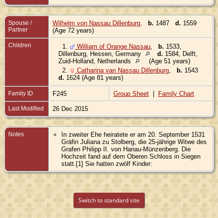
Spouse /
Wilhelm von Nassau Dillenburg
,
b.
1487
d.
1559
Partner
(Age 72 years)
Children
1.
William of Orange Nassau
,
b.
1533,
Dillenburg, Hessen, Germany
d.
1584, Delft,
Zuid-Holland, Netherlands
(Age 51 years)
2.
Catharina van Nassau Dillenburg
,
b.
1543
d.
1624 (Age 81 years)
Family ID
F245
Group Sheet
|
Family Chart
Last Modified
26 Dec 2015
Notes
In zweiter Ehe heiratete er am 20. September 1531
Gräfin Juliana zu Stolberg, die 25-jährige Witwe des
Grafen Philipp II. von Hanau-Münzenberg. Die
Hochzeit fand auf dem Oberen Schloss in Siegen
statt.[1] Sie hatten zwölf Kinder:
Switch to standard site