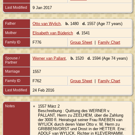
Last Modified
9 Jan 2017
Father
Otto van Wylich
,
b.
1480
d.
1557 (Age 77 years)
Mother
Elisabeth van Büderich
d.
1541
Family ID
F776
Group Sheet
|
Family Chart
Spouse /
Werner van Pallant
,
b.
1520
d.
1594 (Age 74 years)
Partner
Marriage
1557
Family ID
F762
Group Sheet
|
Family Chart
Last Modified
24 Feb 2016
Notes
1557 März 2
Beschreibung : Quittung des WERNER v.
PALLANT, Herrn zu ZEELHEM, über die Zahlung
der 3000 fl. Heiratsgut seiner Frau RAEBEN van
WYLICK durch deren Vater Otto v. W, Herrn zu
GRIBBENVORST und Drost in der HETTER. Erw.:
ADOLF van WYLICK, Richter in KLEVERHAMM.