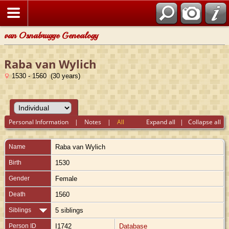
van Osnabrugge Genealogy
Raba van Wylich
1530 - 1560 (30 years)
Personal Information
|
Notes
|
All
Expand all
|
Collapse all
Name
Raba
van Wylich
Birth
1530
Gender
Female
Death
1560
Siblings
5 siblings
Person ID
I1742
Database