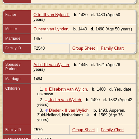
Father
Otto III van Bylandt
,
b.
1430
d.
1480 (Age 50
years)
Mother
Cunera van Lynden
,
b.
1440
d.
1490 (Age 50 years)
Marriage
1457
Family ID
F2540
Group Sheet
|
Family Chart
Spouse /
Adolf III van Wylich
,
b.
1445
d.
1521 (Age 76
Partner
years)
Marriage
1484
Children
1.
Elisabeth van Wylich
,
b.
1480
d.
Yes, date
unknown
2.
Judith van Wylich
,
b.
1490
d.
1532 (Age 42
years)
3.
Diederik II van Wylich
,
b.
1493, Asperen,
Zuid-Holland, Netherlands
d.
1569 (Age 76
years)
Family ID
F579
Group Sheet
|
Family Chart