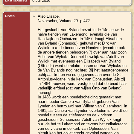
Last Modified
6 Jul 2016
Notes
Also Elsabé.
Navorscher, Volume 29. p.472
Het geslacht Van Byland bezat in de 14e eeuw de
halve tienden van Lakemond, evenals die van
Randwijk en Ooihuizen. In 1467 draagt Elisabeth
van Byland (Johansdr.), gehuwd met Dirk van
Wylick, o.a. de tienden van Randwijk (waartoe ook
de andere tienden behoorden ?) over aan haar zoon
Adolf van Wylick. Door het huwelijk van Adolf van
Wylick met eveneens een Elisabeth van Byland
(Ottosdr.) werd de relatie tussen de Van Wylicks en
de Van Bylands nog hechter. Bij het laatstgenoemde
echtpaar treffen we nu gegevens aan over de St.-
Antonius-vicarie in de kerk van Opheusden. Als zij
in 1484 trouwen, wordt vastgelegd dat de bruid haar
vaderlijk erfdeel (dat van wijlen Otto van Byland)
inbrengt.
In 1486 wordt een boedelscheiding gemaakt met
haar moeder Camera van Byland, geboren Van
Lynden en hertrouwd met Willem van Culemborg. In
1491, als Cunera van Lynden overleden is, wordt de
boedel tussen de stiefvader en de kinderen
gescheiden. Schoonzoon Adolf van Wylick krijgt
o.a. de hof te Lakemond en tevens het collatierecht
van de vicarie in de kerk van Opheusden. Van
hieruit kan het collatierecht gevolgd worden via