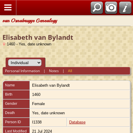
van Osnabrugge Genealogy
Elisabeth van Bylandt
1460 - Yes, date unknown
Personal Information
|
Notes
|
All
Name
Elisabeth
van Bylandt
Birth
1460
Gender
Female
Death
Yes, date unknown
Person ID
I1338
Database
Last Modified
21 Jul 2024