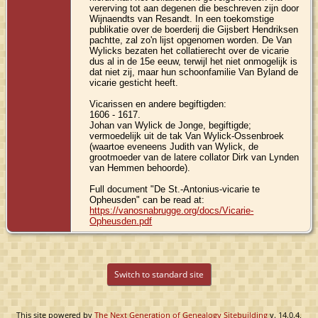
vererving tot aan degenen die beschreven zijn door
Wijnaendts van Resandt. In een toekomstige
publikatie over de boerderij die Gijsbert Hendriksen
pachtte, zal zo'n lijst opgenomen worden. De Van
Wylicks bezaten het collatierecht over de vicarie
dus al in de 15e eeuw, terwijl het niet onmogelijk is
dat niet zij, maar hun schoonfamilie Van Byland de
vicarie gesticht heeft.
Vicarissen en andere begiftigden:
1606 - 1617.
Johan van Wylick de Jonge, begiftigde;
vermoedelijk uit de tak Van Wylick-Ossenbroek
(waartoe eveneens Judith van Wylick, de
grootmoeder van de latere collator Dirk van Lynden
van Hemmen behoorde).
Full document "De St.-Antonius-vicarie te
Opheusden" can be read at:
https://vanosnabrugge.org/docs/Vicarie-
Opheusden.pdf
Switch to standard site
This site powered by
The Next Generation of Genealogy Sitebuilding
v. 14.0.4,