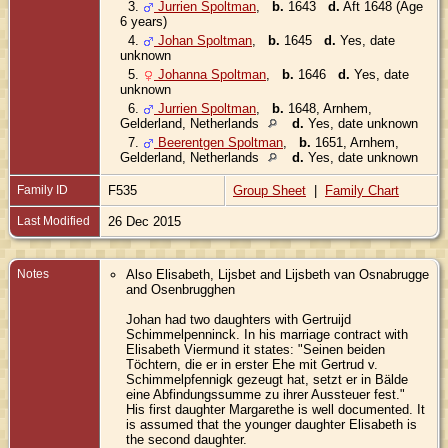
3.
Jurrien Spoltman
,
b.
1643
d.
Aft 1648 (Age
6 years)
4.
Johan Spoltman
,
b.
1645
d.
Yes, date
unknown
5.
Johanna Spoltman
,
b.
1646
d.
Yes, date
unknown
6.
Jurrien Spoltman
,
b.
1648, Arnhem,
Gelderland, Netherlands
d.
Yes, date unknown
7.
Beerentgen Spoltman
,
b.
1651, Arnhem,
Gelderland, Netherlands
d.
Yes, date unknown
Family ID
F535
Group Sheet
|
Family Chart
Last Modified
26 Dec 2015
Notes
Also Elisabeth, Lijsbet and Lijsbeth van Osnabrugge
and Osenbrugghen
Johan had two daughters with Gertruijd
Schimmelpenninck. In his marriage contract with
Elisabeth Viermund it states: "Seinen beiden
Töchtern, die er in erster Ehe mit Gertrud v.
Schimmelpfennigk gezeugt hat, setzt er in Bälde
eine Abfindungssumme zu ihrer Aussteuer fest."
His first daughter Margarethe is well documented. It
is assumed that the younger daughter Elisabeth is
the second daughter.