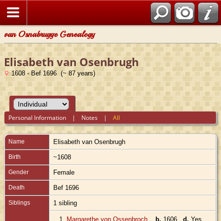
van Osnabrugge Genealogy
Elisabeth van Osenbrugh
1608 - Bef 1696 (~ 87 years)
Personal Information
|
Notes
|
All
Name
Elisabeth
van Osenbrugh
Birth
~1608
Gender
Female
Death
Bef 1696
Siblings
1 sibling
1.
Margarethe von Ossenbroch
,
b.
1606
d.
Yes,