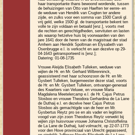
haar transportante thans bewoond wordende, tussen
de behuizingen van Otto van Haeften ter eenre- en
de weduwe van Hendrik van Crugten ter andere
zijde, en zulks voor een somma van 1500 Caroli gl.
vrij geld, welke 1500 gl. de transportante bekent ten
volle te zijn voldaan en betaald [enz.], voorts met
die rechten en gerechtigdheden, servituten en lasten
als waarop hetzelve huis bij voorwaarden van den
jare 1641 door de heren van de magistraat der stad
Arnhem aan Hendrik Spoltman en Elysabeth van
Osenbrugge e.l. is verkocht en aan dezelve op 29-
04-1643 getransporteerd is [enz.];
Datering: 01-08-1735
Vrouwe Aleijda Elisabeth Tulleken, weduwe van
wijlen de Hr. en Mr. Gerhard Wilbrenninck,
geassisteerd met haar schoonzoon de Hr. en Mr.
Gysbert Tulleken, burgemeester dezer stad, voorts
de Hr. en Mr. Gysbert Tulleken, ontvanger-generaal
des Kwartiers van Veluwe, en vrouwe Maria
Magdalena Meetelercamp e.l. de Hr. Cajus Petrus
Slosboo en vrouwe Theodora Gerhardina de La Lane
de Duthaij e.l. en dezelve heer Cajus Petrus
Slosboo als gemachtigde van de heer en Mr.
Gysbertus Reytz pro se en als vader en legitime
voogd van zijn zoon Theodorus Reytz verwekt bij
wijlen zijn huisvrouw vrouwe Johanna Christoffelina
de La Lane de Duthaij, luid volmacht, op 22-07-1773
voor den Hove provinciaal van Utrecht gepasseerd,
en eindelijk Juffrouw Aleyda Elisabeth de La Lane