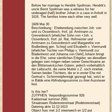
Before her marriage to Hendrik Spoltman, Hendrik's
uncle Bernt Spoltman was a witness for her
underaged (half) brother Johan in a case in Anholt in
1616. The families knew each other very well.
1609 Mai 30
Beschreibung : Eheberedung zwischen Joh. von
und zu Ossenbroch, frstl. jül. Amtmann zu
Grevenbroich [ehelicher Sohn von +Joh. v.
Ossenbroch, frstl. jül. Rat, Hofmeister und
Amtmann zu Grevenbroich und Margarethe von
Bodlenberg gen. Schirp] und Elisabeth v. Viermundt
[ehelicher Tochter von Philipp v. Viermundt zur
Bladenhorst und Johanna von Oehr].Johann bringt
in die Ehe: seine sämtlichen Erbgüter, wo dieselben
gelegen sein mögen neben seiner Gerechtsame an
den Blitterswickschen Gütern, jedoch vorbehaltlich
der Leibzucht, die seine Mutter z.Z. noch innehat.
Seinen beiden Töchtern, die er in erster Ehe mit
Gertrud v. Schimmelpfennigk gezeugt hat, setzt er
in Bälde eine Abfindungssumme zu ihrer Aussteuer
fest.
Is this her?
ZUTPHEN. Verpondingsnummer 926
Kadastraal nummer 2581
Straatnaam Rodentorenstraat (Rodetorenstraat)
Datering akte 11-12-1613
Object huis met 1/2 steenwech en 1/2 put