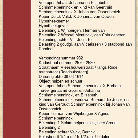
Verkoper Johan, Johanna en Elisabeth
Schimmelpenninck en kind van Geertruid
Schimmelpenninck X Johan van Ossenbroick
Koper Derck Valck X Johanna van Ouwen
Hypotheeknemer
Hypotheekgever
Belending 1 Wijnbergen, Herman van
Belending 2 Wessel Mentinck, den Coln geheten
Belending achter Vil, Joest ter
Belasting 2 goudgl. aan Vicarissen / 3 stadpond aan
Rondeel
Verpondingsnummer 932
Kadastraal nummer 2579, 2580
Straatnaam Vleeshouwerstraat / langs Rode
torenstraat (Raadhuissteeg)
Datering akte 08-08-1614
Object huizen en schuur
Verkoper Johan Schimmelpenninck X Barbara
Toreel genaamd Goor, en Johanna
Schimmelpenninck, en Elisabeth
Schimmelpenninck, weduwe Bernard die Jeger, en
kind van Gertrudt Schimmelpenninck bij Johan van
Ossenbroick
Koper Herman van Wijnbergen X Agnes
Schimmelpenninck
Belending 1 Schimmelpenninck, heer Arendt
Belending 2
Belending achter Valck, Derrick
Belasting 6 1/4 g.gl / 5 1/2 g.gl / 9 daler