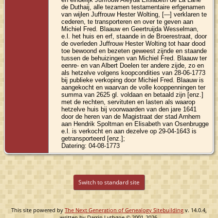
de Duthaij, alle tezamen testamentaire erfgenamen
van wijlen Juffrouw Hester Wolting, [---] verklaren te
cederen, te transporteren en over te geven aan
Michiel Fred. Blaauw en Geertruijda Wesselman,
e.l. het huis en erf, staande in de Broerestraat, door
de overleden Juffrouw Hester Wolting tot haar dood
toe bewoond en bezeten geweest zijnde en staande
tussen de behuizingen van Michiel Fred. Blaauw ter
eenre- en van Albert Doelen ter andere zijde, zo en
als hetzelve volgens koopcondities van 28-06-1773
bij publieke verkoping door Michiel Fred. Blaauw is
aangekocht en waarvan de volle kooppenningen ter
summa van 2625 gl. voldaan en betaald zijn [enz.]
met de rechten, servituten en lasten als waarop
hetzelve huis bij voorwaarden van den jare 1641
door de heren van de Magistraat der stad Arnhem
aan Hendrik Spoltman en Elisabeth van Osenbrugge
e.l. is verkocht en aan dezelve op 29-04-1643 is
getransporteerd [enz.];
Datering: 04-08-1773
Switch to standard site
This site powered by
The Next Generation of Genealogy Sitebuilding
v. 14.0.4,
written by Darrin Lythgoe © 2001-2026.