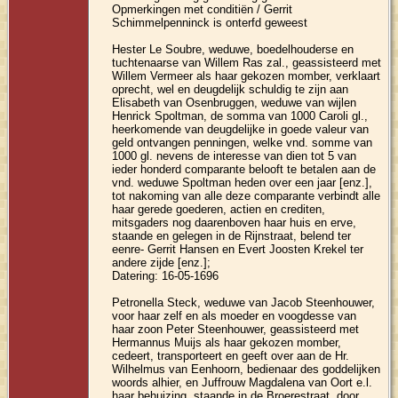
Opmerkingen met conditiën / Gerrit
Schimmelpenninck is onterfd geweest
Hester Le Soubre, weduwe, boedelhouderse en
tuchtenaarse van Willem Ras zal., geassisteerd met
Willem Vermeer als haar gekozen momber, verklaart
oprecht, wel en deugdelijk schuldig te zijn aan
Elisabeth van Osenbruggen, weduwe van wijlen
Henrick Spoltman, de somma van 1000 Caroli gl.,
heerkomende van deugdelijke in goede valeur van
geld ontvangen penningen, welke vnd. somme van
1000 gl. nevens de interesse van dien tot 5 van
ieder honderd comparante belooft te betalen aan de
vnd. weduwe Spoltman heden over een jaar [enz.],
tot nakoming van alle deze comparante verbindt alle
haar gerede goederen, actien en crediten,
mitsgaders nog daarenboven haar huis en erve,
staande en gelegen in de Rijnstraat, belend ter
eenre- Gerrit Hansen en Evert Joosten Krekel ter
andere zijde [enz.];
Datering: 16-05-1696
Petronella Steck, weduwe van Jacob Steenhouwer,
voor haar zelf en als moeder en voogdesse van
haar zoon Peter Steenhouwer, geassisteerd met
Hermannus Muijs als haar gekozen momber,
cedeert, transporteert en geeft over aan de Hr.
Wilhelmus van Eenhoorn, bedienaar des goddelijken
woords alhier, en Juffrouw Magdalena van Oort e.l.
haar behuizing, staande in de Broerestraat, door