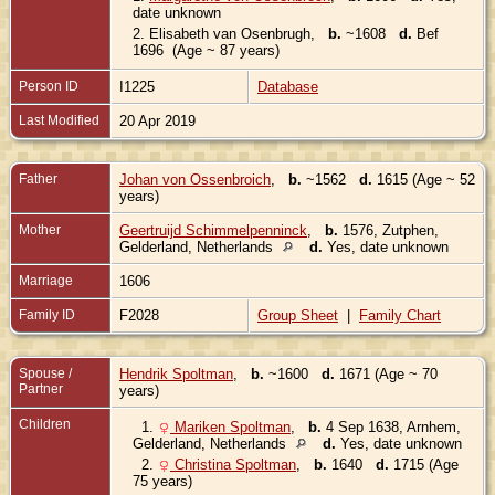
date unknown
2.
Elisabeth van Osenbrugh
,
b.
~1608
d.
Bef
1696 (Age ~ 87 years)
Person ID
I1225
Database
Last Modified
20 Apr 2019
Father
Johan von Ossenbroich
,
b.
~1562
d.
1615 (Age ~ 52
years)
Mother
Geertruijd Schimmelpenninck
,
b.
1576, Zutphen,
Gelderland, Netherlands
d.
Yes, date unknown
Marriage
1606
Family ID
F2028
Group Sheet
|
Family Chart
Spouse /
Hendrik Spoltman
,
b.
~1600
d.
1671 (Age ~ 70
Partner
years)
Children
1.
Mariken Spoltman
,
b.
4 Sep 1638, Arnhem,
Gelderland, Netherlands
d.
Yes, date unknown
2.
Christina Spoltman
,
b.
1640
d.
1715 (Age
75 years)