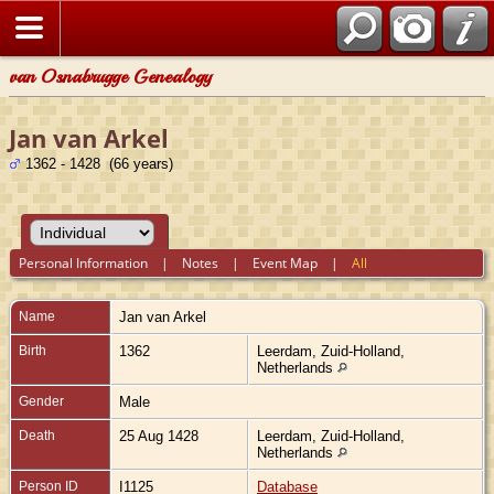
van Osnabrugge Genealogy
Jan van Arkel
1362 - 1428 (66 years)
Personal Information
|
Notes
|
Event Map
|
All
Name
Jan
van Arkel
Birth
1362
Leerdam, Zuid-Holland,
Netherlands
Gender
Male
Death
25 Aug 1428
Leerdam, Zuid-Holland,
Netherlands
Person ID
I1125
Database