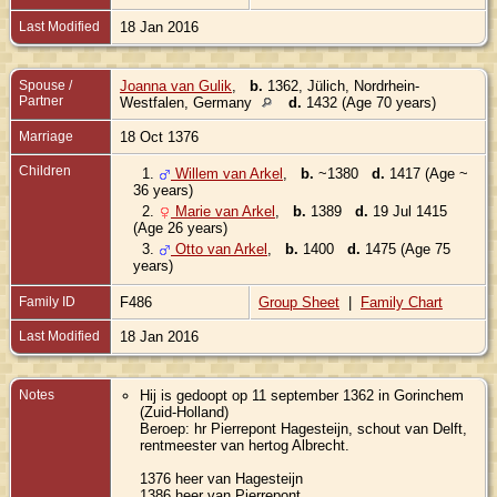
Last Modified
18 Jan 2016
Spouse /
Joanna van Gulik
,
b.
1362, Jülich, Nordrhein-
Partner
Westfalen, Germany
d.
1432 (Age 70 years)
Marriage
18 Oct 1376
Children
1.
Willem van Arkel
,
b.
~1380
d.
1417 (Age ~
36 years)
2.
Marie van Arkel
,
b.
1389
d.
19 Jul 1415
(Age 26 years)
3.
Otto van Arkel
,
b.
1400
d.
1475 (Age 75
years)
Family ID
F486
Group Sheet
|
Family Chart
Last Modified
18 Jan 2016
Notes
Hij is gedoopt op 11 september 1362 in Gorinchem
(Zuid-Holland)
Beroep: hr Pierrepont Hagesteijn, schout van Delft,
rentmeester van hertog Albrecht.
1376 heer van Hagesteijn
1386 heer van Pierrepont