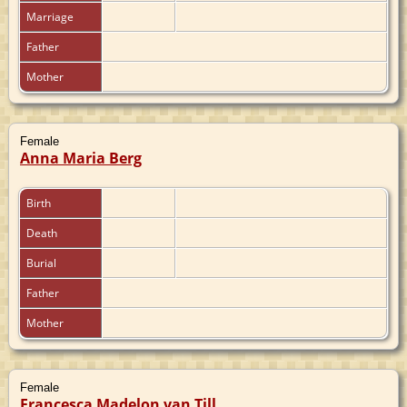
Marriage
Father
Mother
Female
Anna Maria Berg
Birth
Death
Burial
Father
Mother
Female
Francesca Madelon van Till