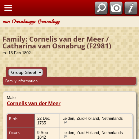
van Osnabrugge Genealogy
Family: Cornelis van der Meer /
Catharina van Osnabrug (F2981)
m. 13 Feb 1802
Family Information
Male
Cornelis van der Meer
Birth
22 Dec
Leiden, Zuid-Holland, Netherlands
1765
Death
9 Sep
Leiden, Zuid-Holland, Netherlands
1842