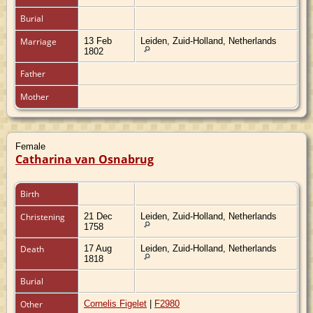
Burial
Marriage
13 Feb
Leiden, Zuid-Holland, Netherlands
1802
Father
Mother
Female
Catharina van Osnabrug
Birth
Christening
21 Dec
Leiden, Zuid-Holland, Netherlands
1758
Death
17 Aug
Leiden, Zuid-Holland, Netherlands
1818
Burial
Other
Cornelis Figelet
|
F2980