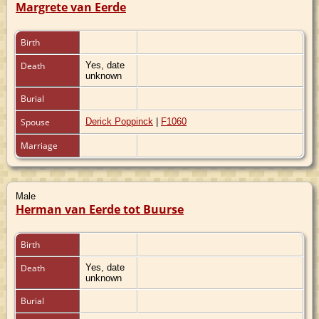
Margrete van Eerde
Birth
Death
Yes, date
unknown
Burial
Spouse
Derick Poppinck
|
F1060
Marriage
Male
Herman van Eerde tot Buurse
Birth
Death
Yes, date
unknown
Burial