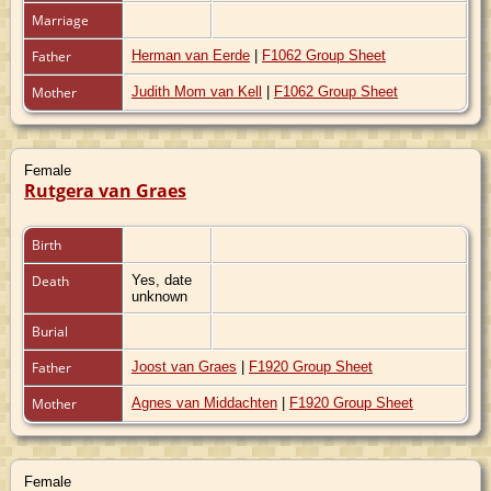
Marriage
Father
Herman van Eerde
|
F1062 Group Sheet
Mother
Judith Mom van Kell
|
F1062 Group Sheet
Female
Rutgera van Graes
Birth
Death
Yes, date
unknown
Burial
Father
Joost van Graes
|
F1920 Group Sheet
Mother
Agnes van Middachten
|
F1920 Group Sheet
Female