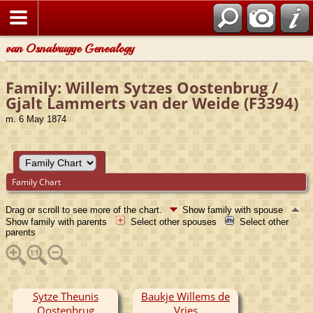
van Osnabrugge Genealogy
Family: Willem Sytzes Oostenbrug /
Gjalt Lammerts van der Weide (F3394)
m. 6 May 1874
Family Chart
Drag or scroll to see more of the chart.
Show family with spouse
Show family with parents
Select other spouses
Select other
parents
Sytze Theunis
Baukje Willems de
Oostenbrug
Vries