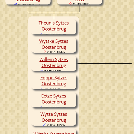
(1819-1886)
(1819-1894)
Theunis Sytzes
Oostenbrug
(1842-1912)
Wytske Sytzes
Oostenbrug
(1844-1844)
Willem Sytzes
Oostenbrug
(1845-1907)
Foppe Sytzes
Oostenbrug
(1847-1917)
Eetze Sytzes
Oostenbrug
(1849-1900)
Wytze Sytzes
Oostenbrug
(1852-1853)
Wijtske Oostenbrug