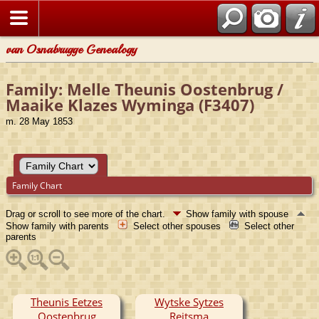
van Osnabrugge Genealogy
Family: Melle Theunis Oostenbrug /
Maaike Klazes Wyminga (F3407)
m. 28 May 1853
Family Chart
Drag or scroll to see more of the chart.
Show family with spouse
Show family with parents
Select other spouses
Select other
parents
Theunis Eetzes
Wytske Sytzes
Oostenbrug
Reitsma