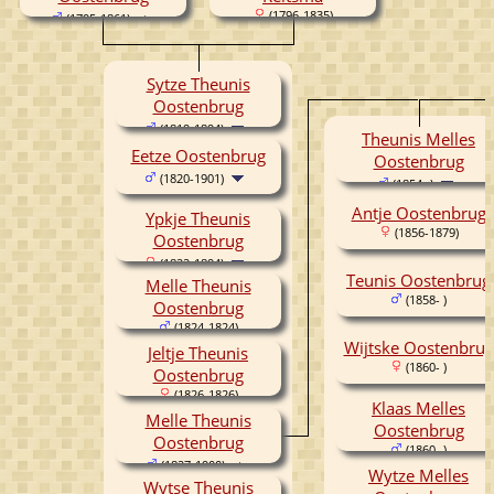
(1796-1835)
(1795-1861)
Sytze Theunis
Oostenbrug
(1819-1894)
Theunis Melles
Eetze Oostenbrug
Oostenbrug
(1820-1901)
(1854- )
Antje Oostenbrug
Ypkje Theunis
(1856-1879)
Oostenbrug
(1822-1894)
Teunis Oostenbrug
Melle Theunis
(1858- )
Oostenbrug
(1824-1824)
Wijtske Oostenbrug
Jeltje Theunis
(1860- )
Oostenbrug
(1826-1826)
Klaas Melles
Melle Theunis
Oostenbrug
Oostenbrug
(1860- )
(1827-1900)
Wytze Melles
Wytse Theunis