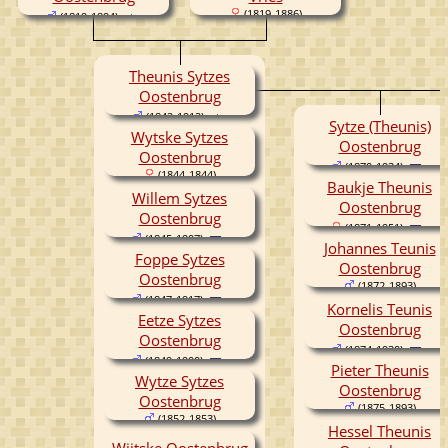
(1819-1886)
(1819-1894)
Theunis Sytzes
Oostenbrug
(1842-1912)
Sytze (Theunis)
Wytske Sytzes
Oostenbrug
Oostenbrug
(1870-1934)
(1844-1844)
Baukje Theunis
Willem Sytzes
Oostenbrug
Oostenbrug
(1871-1951)
(1845-1907)
Johannes Teunis
Foppe Sytzes
Oostenbrug
Oostenbrug
(1872-1893)
(1847-1917)
Kornelis Teunis
Eetze Sytzes
Oostenbrug
Oostenbrug
(1874-1930)
(1849-1900)
Pieter Theunis
Wytze Sytzes
Oostenbrug
Oostenbrug
(1875-1893)
(1852-1853)
Hessel Theunis
Wijtske Oostenbrug