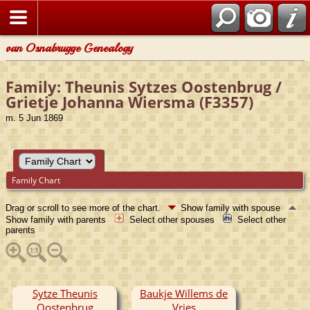
van Osnabrugge Genealogy
Family: Theunis Sytzes Oostenbrug /
Grietje Johanna Wiersma (F3357)
m. 5 Jun 1869
Family Chart
Drag or scroll to see more of the chart.
Show family with spouse
Show family with parents
Select other spouses
Select other
parents
Sytze Theunis
Baukje Willems de
Oostenbrug
Vries