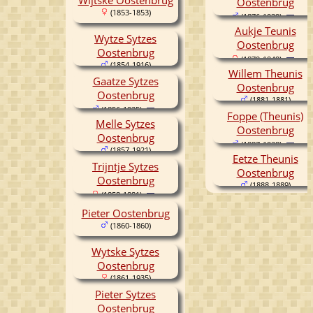
Oostenbrug
(1853-1853)
(1876-1939)
Aukje Teunis
Wytze Sytzes
Oostenbrug
Oostenbrug
(1879-1949)
(1854-1916)
Willem Theunis
Gaatze Sytzes
Oostenbrug
Oostenbrug
(1881-1881)
(1856-1935)
Foppe (Theunis)
Melle Sytzes
Oostenbrug
Oostenbrug
(1887-1928)
(1857-1921)
Eetze Theunis
Trijntje Sytzes
Oostenbrug
Oostenbrug
(1888-1889)
(1858-1881)
Pieter Oostenbrug
(1860-1860)
Wytske Sytzes
Oostenbrug
(1861-1935)
Pieter Sytzes
Oostenbrug