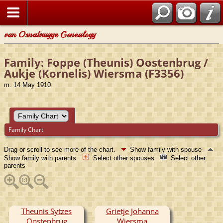
van Osnabrugge Genealogy
Family: Foppe (Theunis) Oostenbrug /
Aukje (Kornelis) Wiersma (F3356)
m. 14 May 1910
Family Chart
Drag or scroll to see more of the chart.
Show family with spouse
Show family with parents
Select other spouses
Select other
parents
Theunis Sytzes
Grietje Johanna
Oostenbrug
Wiersma