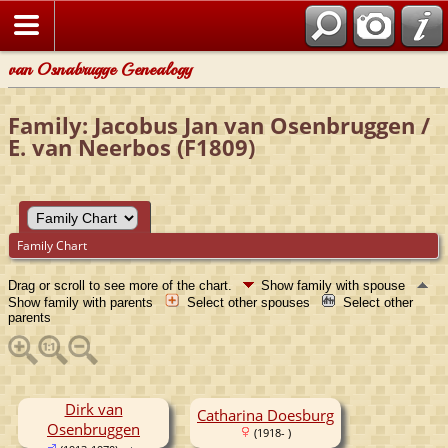
van Osnabrugge Genealogy
Family: Jacobus Jan van Osenbruggen /
E. van Neerbos (F1809)
Family Chart
Drag or scroll to see more of the chart.
Show family with spouse
Show family with parents
Select other spouses
Select other
parents
Dirk van
Catharina Doesburg
Osenbruggen
(1918- )