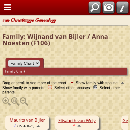
van Osnabrugge Genealogy
Family: Wijnand van Bijler / Anna
Noesten (F106)
Family Chart
Drag or scroll to see more of the chart.
Show family with spouse
Show family with parents
Select other spouses
Select other
parents
Maurits van Bijler
Elisabeth van Wely
Ger
(1551-1623)