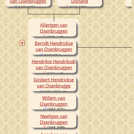
van Osenbruggen
Dorland
(1635-1695)
(1642-1700)
Allertgen van
Osenbruggen
(1660- )
Berndt Hendrickse
van Osenbruggen
(1662-1714)
Hendrikie Hendriksdr
van Osenbruggen
(1663- )
Gijsbert Hendrickse
van Osenbrugge
(1665-1733)
Willem van
Osenbruggen
(1667-1671)
Neeltgen van
Osenbruggen
(1668-1699)