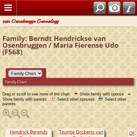
van Osnabrugge Genealogy
Family: Berndt Hendrickse van
Osenbruggen / Maria Fierense Udo
(F568)
Family Chart
Drag or scroll to see more of the chart.
Show family with spouse
Show family with parents
Select other spouses
Select other
parents
Hendrick Berends
Teuntje Gijsberts van
Oli