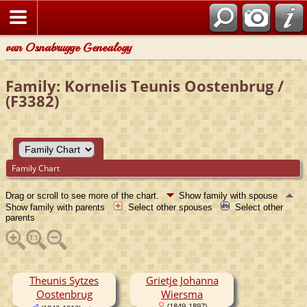
van Osnabrugge Genealogy
Family: Kornelis Teunis Oostenbrug /
(F3382)
Family Chart
Drag or scroll to see more of the chart.
Show family with spouse
Show family with parents
Select other spouses
Select other
parents
Theunis Sytzes
Grietje Johanna
Oostenbrug
Wiersma
(1849-1897)