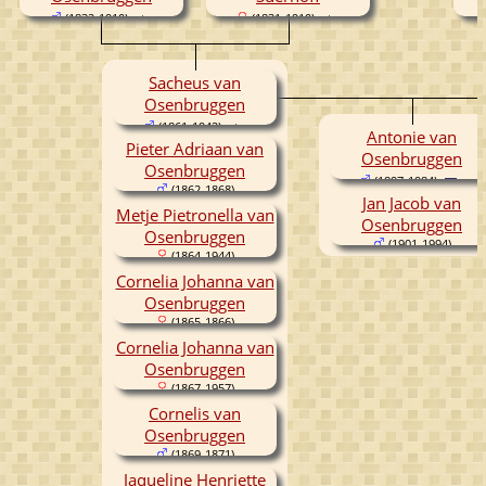
(1832-1910)
(1831-1910)
Sacheus van
Osenbruggen
(1861-1942)
Antonie van
Pieter Adriaan van
Osenbruggen
Osenbruggen
(1897-1984)
(1862-1868)
Jan Jacob van
Metje Pietronella van
Osenbruggen
Osenbruggen
(1901-1994)
(1864-1944)
Cornelia Johanna van
Osenbruggen
(1865-1866)
Cornelia Johanna van
Osenbruggen
(1867-1957)
Cornelis van
Osenbruggen
(1869-1871)
Jaqueline Henriette