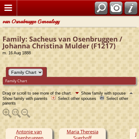
van Osnabrugge Genealogy
Family: Sacheus van Osenbruggen /
Johanna Christina Mulder (F1217)
m. 16 Aug 1888
Family Chart
Drag or scroll to see more of the chart.
Show family with spouse
Show family with parents
Select other spouses
Select other
parents
Antonie van
Maria Theresia
J
Osenbruggen
Suerhoff