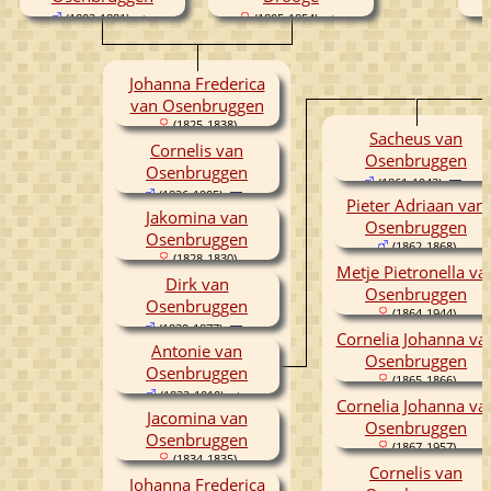
(1803-1881)
(1805-1854)
Johanna Frederica
van Osenbruggen
(1825-1838)
Sacheus van
Cornelis van
Osenbruggen
Osenbruggen
(1861-1942)
(1826-1905)
Pieter Adriaan van
Jakomina van
Osenbruggen
Osenbruggen
(1862-1868)
(1828-1830)
Metje Pietronella va
Dirk van
Osenbruggen
Osenbruggen
(1864-1944)
(1830-1877)
Cornelia Johanna va
Antonie van
Osenbruggen
Osenbruggen
(1865-1866)
(1832-1910)
Cornelia Johanna va
Jacomina van
Osenbruggen
Osenbruggen
(1867-1957)
(1834-1835)
Cornelis van
Johanna Frederica