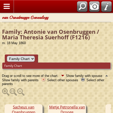
van Osnabrugge Genealogy
Family: Antonie van Osenbruggen /
Maria Theresia Suerhoff (F1216)
m. 18 May 1860
Family Chart
Drag or scroll to see more of the chart.
Show family with spouse
Show family with parents
Select other spouses
Select other
parents
Sacheus van
Metje Petronella van
P
Osenbruggen
Drooge