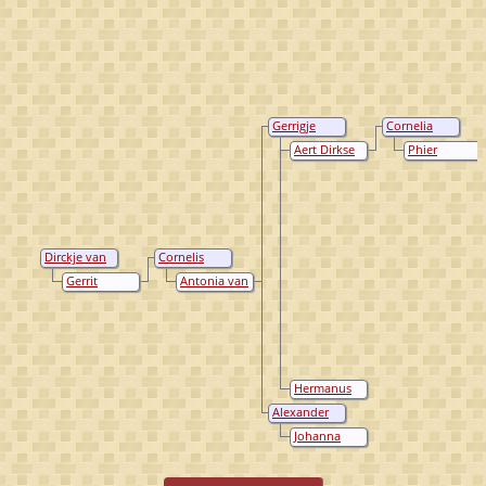
Gerrigje
Cornelia
Cornelisse
Aertse van de
Aert Dirkse
Phier
Verbrugh
Zandt
van de Sandt
Berndtse van
Osenbrugge
Dirckje van
Cornelis
Viceler
Geurtsz
Gerrit
Antonia van
Verbrugh
Cornelisz
Grootvelt
Verbrugh
Hermanus
Huybertsen
Alexander
van Eck
Verbrugh
Johanna
Aartsen