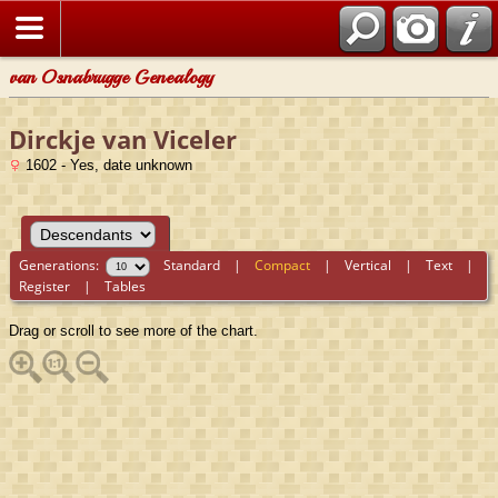
van Osnabrugge Genealogy
Dirckje van Viceler
1602 - Yes, date unknown
Generations:
Standard
|
Compact
|
Vertical
|
Text
|
Register
|
Tables
Drag or scroll to see more of the chart.