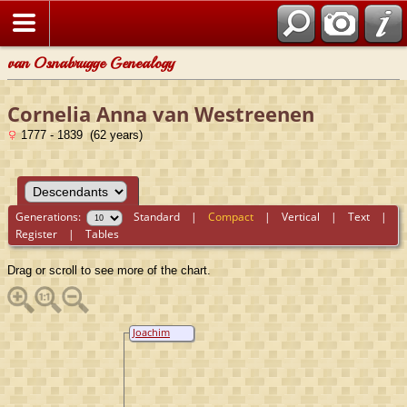
van Osnabrugge Genealogy
Cornelia Anna van Westreenen
1777 - 1839 (62 years)
Generations:
Standard
|
Compact
|
Vertical
|
Text
|
Register
|
Tables
Drag or scroll to see more of the chart.
Joachim
Ferdinand
Godin de
Beaufort,
Jonkheer