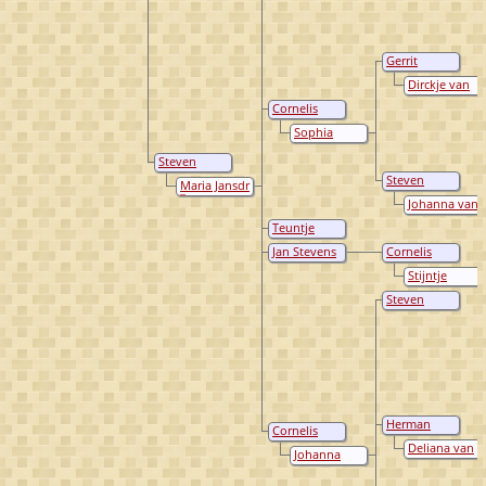
Gerrit
Cornelisz
Dirckje van
Verbrugh
Viceler
Cornelis
Stevensz de
Sophia
Oude
Willems de
Verbrugh
Steven
Kemp
Hermansz
Steven
Maria Jansdr
Verbrugh
Verbrugh
Johanna van
Grootvelt
Teuntje
Verbrugh
Jan Stevens
Cornelis
Verbrugh
Jansz
Stijntje
Verbrugh
Lamberts
Steven
Cornelisz
Verbrugh
Herman
Cornelis
Verbrugh
Stevensz de
Deliana van
Johanna
Jonge
Essevelt
Jansdr. van
Verbrugh
Wijck