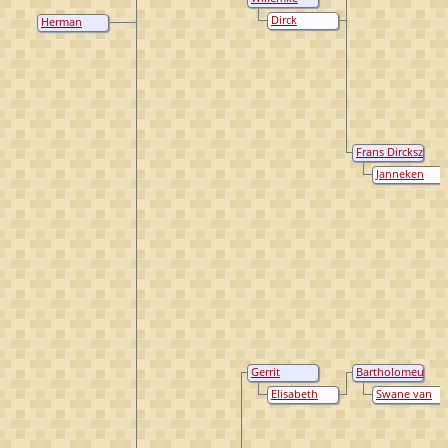
Oliviers(dr)
Dirck
Herman
Mertensz van
Stevensz
der Eem
Verbrugh
Frans Dircksz
van der Eem
Janneken
Andriesdr.
van Rijswijk
Gerrit
Bartholomeus
Stevensz
Verbrugh
Elisabeth
Swane van
Verbrugh
Hendricks
Serisvoort