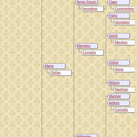
Reijer Fieren
Claes
van Maurik
Reijerse van
Jenneken
Commerken
Maurik
Hendricksdr
Cornelis
Frans
Udo
Hoecken
Cornelis Udo
Janneken
Aertsdr Hack
Gerrit
Cornelis Udo
Mayken
Maryken
Aertss Hack
Oliphierss
Cornelis
Janss Udo
Olifier
Maria
Cornelisz
Anna
Hermansdr.
Udo
Olifier
Hendricksdr
Verbrugh
Reijersz
Willem
Corneliss
Neeltjen
Udo
Aertss Hack
Maritge
Dircks van
Aelken
der Eem
Dircks van
Cornelis
der Eem
Dircks van
Hattem
Willemke