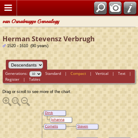
van Osnabrugge Genealogy
Herman Stevensz Verbrugh
1520 - 1610 (90 years)
Generations:
Standard
|
Compact
|
Vertical
|
Text
|
Register
|
Tables
Drag or scroll to see more of the chart.
Dirck
Verbrugh
Johanna
Reijer
Cornelis
Steven
Willemsdr
Verbrugh
Verbrugh