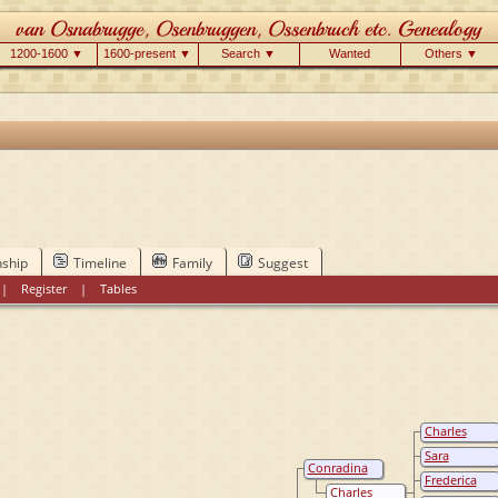
1200-1600 ▼
1600-present ▼
Search ▼
Wanted
Others ▼
nship
Timeline
Family
Suggest
|
Register
|
Tables
Charles
David van
Sara
Ossenbruch
Conradina
Wilhelmina
Ritter
Frederica
Philippina
Henriette
Charles
Adriana