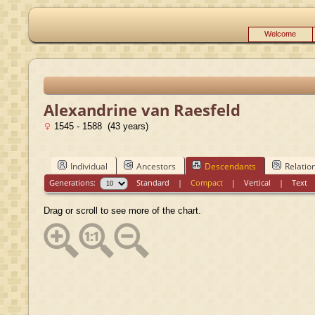
Welcome
Alexandrine van Raesfeld
1545 - 1588 (43 years)
Individual
Ancestors
Descendants
Relatio
Generations:
Standard
|
Compact
|
Vertical
|
Text
Drag or scroll to see more of the chart.