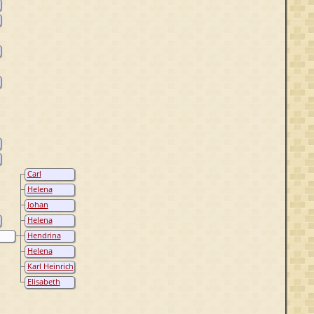
Carl
Christoph
Helena
Köppen
Catharina
Johan
Köppen
Heinrich
Helena
Köppen
Maria
Hendrina
Köppen
Katharina
Helena
Köppen
Louise
Karl Heinrich
Köppen
Köppen
Elisabeth
Köppen