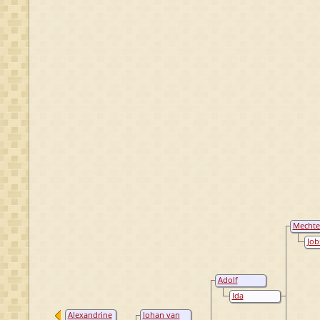
Mechte
van Pal
Job
Wil
der 
Lae
Adolf
Werner van
Ida
Pallandt
Margaretha
Alexandrine
Johan van
von