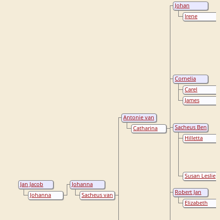
Johan
Christiaan
Irene
van
Millicent
Osenbruggen
Partridge
Cornelia
Johanna van
Carel
Osenbruggen
Hendrik
James
Frederik de
Edward
Greef
Mitchell
Antonie van
Osenbruggen
Sacheus Ben
Catharina
Antonie van
Weyrich
Hilletta
Osenbruggen
Frederika
Johanna
Judith Bruijn
Susan Leslie
Schroeder
Jan Jacob
Johanna
Mulder
Christina
Robert Jan
Johanna
Sacheus van
Mulder
Jacob van
Adelaide van
Osenbruggen
Elizabeth
Osenbruggen
Oven
Maria
Verkuilen