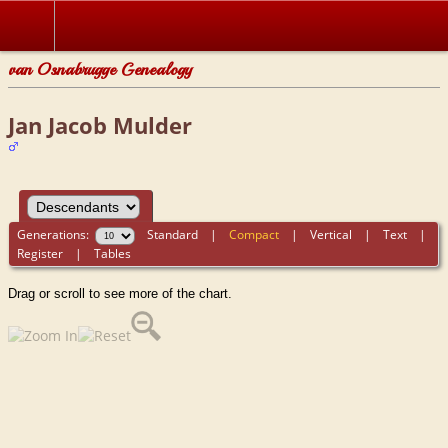
van Osnabrugge Genealogy
Jan Jacob Mulder
Generations:
Standard
|
Compact
|
Vertical
|
Text
|
Register
|
Tables
Drag or scroll to see more of the chart.