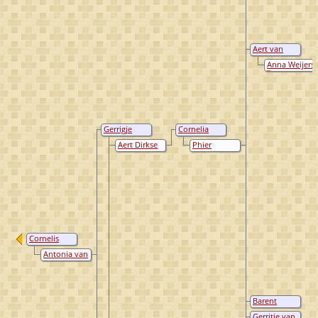
Aert van
Osenbruggen
Anna Weijers
Gerrigje
Cornelia
Cornelisse
Aertse van de
Aert Dirkse
Phier
Verbrugh
Zandt
van de Sandt
Berndtse van
Osenbrugge
Cornelis
Geurtsz
Antonia van
Verbrugh
Grootvelt
Barent
Hendrikse
Gerritje van