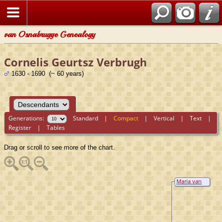
van Osnabrugge Genealogy
Cornelis Geurtsz Verbrugh
1630 - 1690 (~ 60 years)
Generations:
Standard
|
Compact
|
Vertical
|
Text
|
Register
|
Tables
Drag or scroll to see more of the chart.
Maria van
Osenbruggen