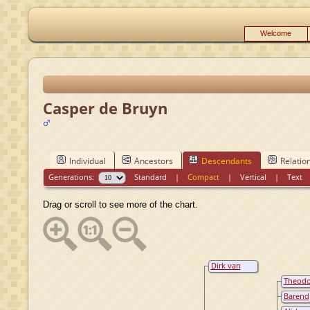
Welcome
Casper de Bruyn
Individual
Ancestors
Descendants
Relatio
Generations:
Standard
|
Compact
|
Vertical
|
Text
Drag or scroll to see more of the chart.
Dirk van
Osnabrugge
Theodo
Corneli
Barend
Osnabr
Johanne