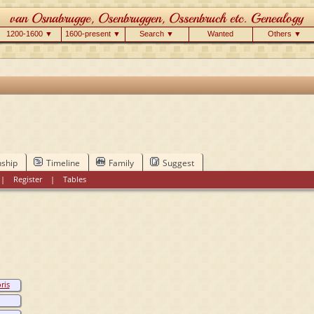
1200-1600 ▼
1600-present ▼
Search ▼
Wanted
Others ▼
nship
Timeline
Family
Suggest
|
Register
|
Tables
ris
s van
ugge
s van