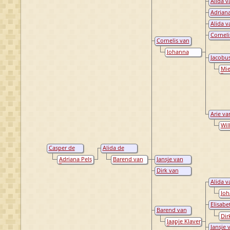
Alida v
Osnabr
Osnabr
Adrian
Osnabr
Alida v
Osnabr
Corneli
Cornelis van
Osnabr
Osnabrugge
Johanna
Jacobu
Catharina de
Jacob v
Jong
Mie
Osnabr
Arie va
Osnabr
Wil
Ant
Eek
Casper de
Alida de
Bruyn
Bruyn
Adriana Pels
Barend van
Jansje van
Osnabrugge
Osnabrugge
Dirk van
Osnabrugge
Alida v
Osnabr
Joh
Pun
Elisabe
Barend van
van
Dir
Osnabrugge
Osnabr
Jaapje Klaver
Jansje 