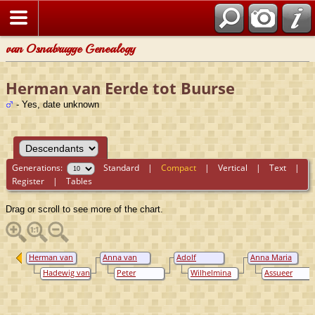
van Osnabrugge Genealogy
Herman van Eerde tot Buurse
- Yes, date unknown
Generations:
Standard
|
Compact
|
Vertical
|
Text
|
Register
|
Tables
Drag or scroll to see more of the chart.
Herman van
Anna van
Adolf
Anna Maria
Eerde tot
Eerde tot
Hendrik
Ripperda
Hadewig van
Peter
Wilhelmina
Assueer
Buurse
Buurse
Ripperda
Bevervoorde
Vincent
van Tuyl van
Torck
Ripperda van
Serooskerken
Vorden