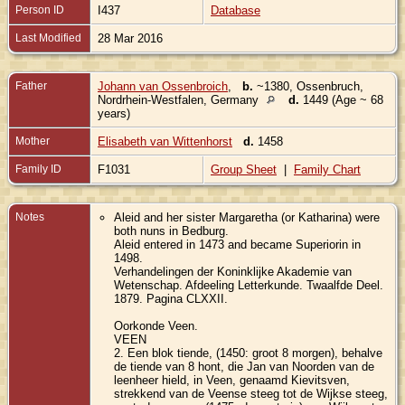
Person ID
I437
Database
Last Modified
28 Mar 2016
Father
Johann van Ossenbroich
,
b.
~1380, Ossenbruch,
Nordrhein-Westfalen, Germany
d.
1449 (Age ~ 68
years)
Mother
Elisabeth van Wittenhorst
d.
1458
Family ID
F1031
Group Sheet
|
Family Chart
Notes
Aleid and her sister Margaretha (or Katharina) were
both nuns in Bedburg.
Aleid entered in 1473 and became Superiorin in
1498.
Verhandelingen der Koninklijke Akademie van
Wetenschap. Afdeeling Letterkunde. Twaalfde Deel.
1879. Pagina CLXXII.
Oorkonde Veen.
VEEN
2. Een blok tiende, (1450: groot 8 morgen), behalve
de tiende van 8 hont, die Jan van Noorden van de
leenheer hield, in Veen, genaamd Kievitsven,
strekkend van de Veense steeg tot de Wijkse steeg,