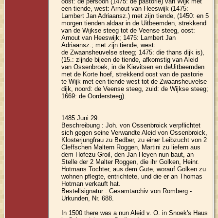
oost: de persoon (1475: de pastorie) van Wijk met
een tiende, west: Arnout van Heeswijk (1475:
Lambert Jan Adriaansz.) met zijn tiende, (1450: en 5
morgen tienden aldaar in de Uitbeemden, strekkend
van de Wijkse steeg tot de Veense steeg, oost:
Arnout van Heeswijk; 1475: Lambert Jan
Adriaansz.; met zijn tiende, west:
de Zwaansheuvelse steeg; 1475: die thans dijk is),
(15.: zijnde bijeen de tiende, afkomstig van Aleid
van Ossenbroek, in de Kievitsen en deUitbeemden
met de Korte hoef, strekkend oost van de pastorie
te Wijk met een tiende west tot de Zwaansheuvelse
dijk, noord: de Veense steeg, zuid: de Wijkse steeg;
1669: de Oordersteeg).
1485 Juni 29.
Beschreibung : Joh. von Ossenbroick verpflichtet
sich gegen seine Verwandte Aleid von Ossenbroick,
Klosterjungfrau zu Bedber, zu einer Leibzucht von 2
Cleffschen Maltern Roggen, Martini zu liefern aus
dem Hofezu Groil, den Jan Heyen nun baut, an
Stelle der 2 Malter Roggen, die ihr Golken, Heinr.
Hotmans Tochter, aus dem Gute, worauf Golken zu
wohnen pflegte, entrichtete, und die er an Thomas
Hotman verkauft hat.
Bestellsignatur : Gesamtarchiv von Romberg -
Urkunden, Nr. 688.
In 1500 there was a nun Aleid v. O. in Snoek's Haus