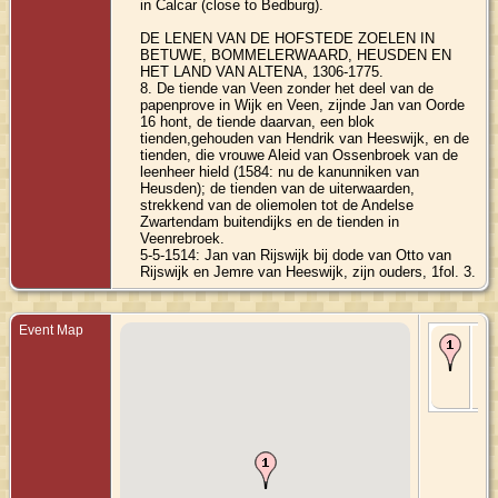
in Calcar (close to Bedburg).
DE LENEN VAN DE HOFSTEDE ZOELEN IN
BETUWE, BOMMELERWAARD, HEUSDEN EN
HET LAND VAN ALTENA, 1306-1775.
8. De tiende van Veen zonder het deel van de
papenprove in Wijk en Veen, zijnde Jan van Oorde
16 hont, de tiende daarvan, een blok
tienden,gehouden van Hendrik van Heeswijk, en de
tienden, die vrouwe Aleid van Ossenbroek van de
leenheer hield (1584: nu de kanunniken van
Heusden); de tienden van de uiterwaarden,
strekkend van de oliemolen tot de Andelse
Zwartendam buitendijks en de tienden in
Veenrebroek.
5-5-1514: Jan van Rijswijk bij dode van Otto van
Rijswijk en Jemre van Heeswijk, zijn ouders, 1fol. 3.
Event Map
Bir
Os
Nor
Wes
Ge