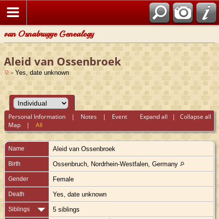
van Osnabrugge Genealogy
Aleid van Ossenbroek
- Yes, date unknown
Personal Information
|
Notes
|
Event
Expand all
|
Collapse all
Map
|
All
Name
Aleid
van Ossenbroek
Birth
Ossenbruch, Nordrhein-Westfalen, Germany
Gender
Female
Death
Yes, date unknown
Siblings
5 siblings