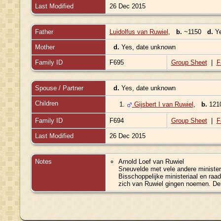
Last Modified
26 Dec 2015
Father
Luidolfus van Ruwiel
,
b.
~1150
d.
Ye
Mother
d.
Yes, date unknown
Family ID
F695
Group Sheet
|
F
Spouse / Partner
d.
Yes, date unknown
Children
1.
Gijsbert I van Ruwiel
,
b.
12
Family ID
F694
Group Sheet
|
F
Last Modified
26 Dec 2015
Notes
Arnold Loef van Ruwiel
Sneuvelde met vele andere minister
Bisschoppelijke ministeriaal en raa
zich van Ruwiel gingen noemen. Dena