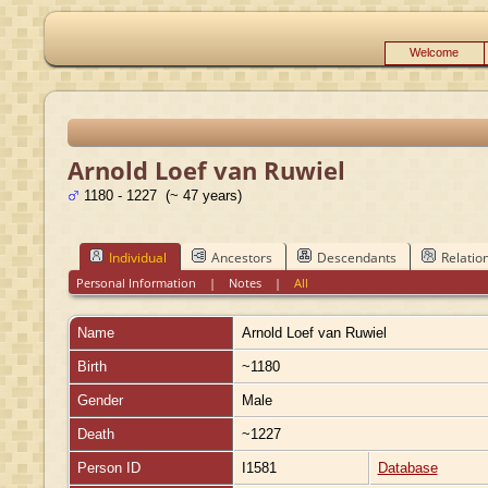
Welcome
Arnold Loef van Ruwiel
1180 - 1227 (~ 47 years)
Individual
Ancestors
Descendants
Relatio
Personal Information
|
Notes
|
All
Name
Arnold Loef
van Ruwiel
Birth
~1180
Gender
Male
Death
~1227
Person ID
I1581
Database