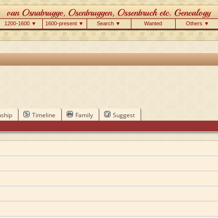
1200-1600 ▼
1600-present ▼
Search ▼
Wanted
Others ▼
nship
Timeline
Family
Suggest