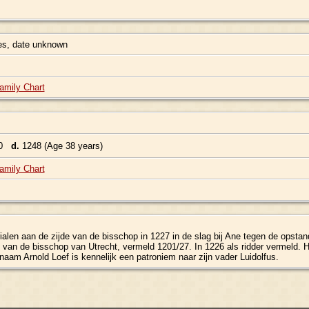
s, date unknown
amily Chart
10
d.
1248 (Age 38 years)
amily Chart
ialen aan de zijde van de bisschop in 1227 in de slag bij Ane tegen de opsta
d van de bisschop van Utrecht, vermeld 1201/27. In 1226 als ridder vermeld. H
am Arnold Loef is kennelijk een patroniem naar zijn vader Luidolfus.