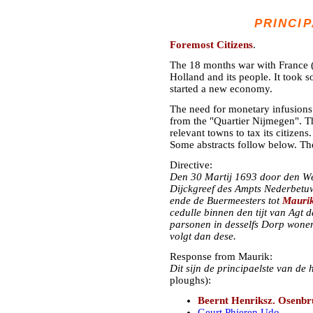
PRINCIP
Foremost Citizens
.
The 18 months war with France (
Holland and its people. It took 
started a new economy.
The need for monetary infusions
from the "Quartier Nijmegen". T
relevant towns to tax its citizens.
Some abstracts follow below. Th
Directive:
Den 30 Martij 1693 door den W
Dijckgreef des Ampts Nederbetuw
ende de Buermeesters tot
Mauri
cedulle binnen den tijt van Agt 
parsonen in desselfs Dorp wonen 
volgt dan dese.
Response from Maurik:
Dit sijn de principaelste van de
ploughs):
Beernt Henriksz. Osenb
Geurt Phieren Udo
.