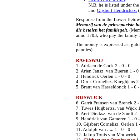
N.B. he is listed under th
and
Gijsbert Hendricksz.
(
Response from the Lower Betuwe 
Memorij van de prinsepaelste l
die betalen het familiegelt
. (Mem
anno 1703, who pay the family t
The money is expressed as: guld
pennies).
RAVESWAIJ
1. Adriaen de Cock 2 - 0 - 0
2. Arien Jansz. van Bueren 1 - 0 
3. Hendrick Oerlen 1 - 0 - 0
4. Dirck Cornelisz. Kneghjens 2 
5. Brant van Hasseldonck 1 - 0 -
RIJSWIJCK
6. Gerrit Fransen van Brenck 2 - 
7. Tuwes Huijbertsz. van Wijck 1
8. Aert Dircksz. van de Sandt 2 -
9. Hendrick van Gameren 1 - 0 -
10. Gijsbert Cornelisz. Oerlen 1 -
11. Adolph van ..... 1 - 0 - 0
12. Jakop Tonis van Mouwrick
13
.
Gijsbert van Osenbrugen
1 